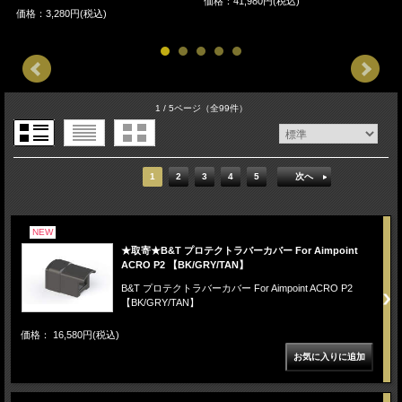
価格：41,980円(税込)
価格：3,280円(税込)
価
1 / 5ページ
（全99件）
1
2
3
4
5
次へ
NEW
★取寄★B&T プロテクトラバーカバー For Aimpoint
ACRO P2 【BK/GRY/TAN】
B&T プロテクトラバーカバー For Aimpoint ACRO P2
【BK/GRY/TAN】
価格： 16,580円(税込)