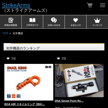
StrikeArms
（ストライクアームズ）
TOP
>
光学機器
光学機器のランキング
1位
2位
DNA Single Point Re…
BOA AIR スネイルリング【BK/…
E