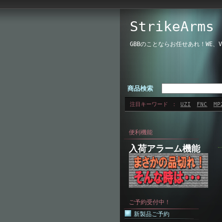
StrikeAr
GBBのことならお任せあれ！WE
商品検索
注目キーワード
UZI
FNC
MP
便利機能
入荷アラーム機能
ご予約受付中！
新製品ご予約