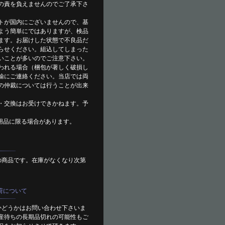
の責を負えませんのでご了承下さ
トが国内にございませんので、基
よう簡単にではありますが、検品
ます。お届けした状態で不良品だ
らせください。組込してしまった
いことが多いのでご注意下さい。
われる場合（梱包が著しく破損し
輸にご連絡ください。当店では両
の仲裁については行うことが出来
・交換はお受けできかねます。予
用品に限る場合があります。
の商品です。在庫がなくなり次第
荷について
かどうかはお問い合わせ下さいま
産待ちの長期品切れの可能性もご