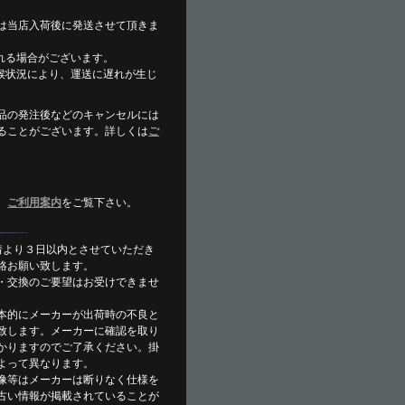
は当店入荷後に発送させて頂きま
れる場合がございます。
候状況により、運送に遅れが生じ
。
品の発注後などのキャンセルには
ることがございます。詳しくは
ご
。
、
ご利用案内
をご覧下さい。
着より３日以内とさせていただき
絡お願い致します。
・交換のご要望はお受けできませ
本的にメーカーが出荷時の不良と
致します。メーカーに確認を取り
かりますのでご了承ください。掛
よって異なります。
像等はメーカーは断りなく仕様を
古い情報が掲載されていることが