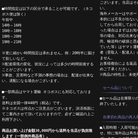
ございます。当店はそ
い。
■時間指定は以下の区分で承ることが可能です。（ネコ
海外メーカーはサポー
ポス便は除く）
本的には不良が出ない
午前中
してから出荷しており
14時～16時
った場合はまずはお知
16時～18時
等の場合、対応出来な
18時～20時
尚、輸送時の破損と思
19時～21時
ていた等）はヤマト運
者（受取人・配達人）
※更に細かい時間指定は承れません。例：20時半に届け
ません。
て欲しいなど。
お客様都合による返品
※配達環境の変化、状況によっては多少の時間前後する
めご了承ください。
ことがございます。
※商品の特性上、未使
※事故、災害時など不測の事態の場合は、配達が出来な
い、遅配になる場合がございます。
セール品について
■一部商品はヤマト運輸 ネコポスにも対応しておりま
す。
■セール品は在庫限り
送料は全国一律440円（税込）です。
終了いたします。
※ネコポスは何点かご注意点がございます。決済画面に
てご案内させて頂いておりますので、必ずご確認の上ご
在庫切れ商品の再入
利用下さい。
■入荷時期・入荷可能
商品お買い上げ金額30,000円から送料を当店が負担致
せ。特に海外品は再生
します（一部例外商品有）。