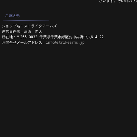
ざいます。その時の状
ご連絡先
ショップ名：ストライクアームズ
運営責任者：葛西 尚人
所在地：〒266-0032 千葉県千葉市緑区おゆみ野中央6-4-22
お問合せメールアドレス：
info@strikearms.jp