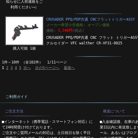
知らせに入荷連絡をご
利用ください→）
CRUSADER PPQ/PDP共通 CNCフラットトリガーASSY
メーカー希望小売価格: オープン価格
価格:
5,540円
(税込)
CRUSADER PPQ/PDP共通 CNC フラット トリガーASS
クルセイダー VFC walther CR-VF31-0025
購入可能 1個
1件～10件 （全102件） 1/11ページ
1
2
3
4
5
次へ
次の5ページへ
最後へ
ご利用ガイド
ご注文方法
発送について
■インターネット（携帯電話・スマートフォン対応）に
■入金確認後、在庫の
て24時間受け付けております。
業日以内に発送致しま
ご注文やご質問メールの対応は、土日祝日を除く平日
ール、あるいはブログ