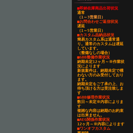
■即納在庫商品出荷状況
通常
（1～3営業日
）
■お問合わせご返信状況
遅延
（1～5営業日）
■カスタム品納品状況
簡易カスタム系は通常通
り。通常のカスタムは遅延
しています。
（整備なしの場合）
■GBB整備作業状況
納期未定12ヶ月～※作業状
況によります
新規案件は、納期未定で構
わない方のみ受付しており
ます。
納期未定をご了承の上、お
待ち頂ける方は受注致しま
す
■GBB修理作業状況
数日～未定※内容によりま
す
複雑な内容は納期のお約束
は出来ません。
■AEG関係作業状況
12ヶ月～※内容によります
■ワンオフカスタム