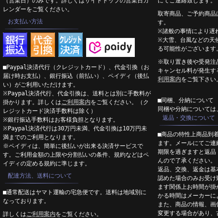
（営業日）のみです。詳しくはサイトトップの営業日カ
にてご連絡致します。
レンダーをご覧ください。
取寄商品、ご予約商品
お支払い方法
す。
※諸般の事情により遅
※大雪、台風などの天
る可能性がございます
※取り置き後や受発注
■Paypal決済代行（クレジットカード）、代金引換（お
キャンセル料が発生す
届け時お支払）、銀行振込（前払い）、ペイディ（後払
利用案内
をご覧下さい
い）がご利用いただけます。
※Paypal決済代行、代金引換は、送料とは別に手数料が
■同梱、分納について
掛かります。詳しくは
ご利用案内
をご覧ください。（ク
同梱や分納については
レジットカード決済手数料は除く）
返品・交換について
※銀行振込手数料はお客様負担となります。
※Paypal決済代行は30万円未満、代金引換は10万円未
■商品の特性上商品到
満までのご利用となります。
ます。メールにてご連
※ペイディは、簡単に後払いが出来る決済サービスで
期限を過ぎますと返品
す。ご利用金額の上限や分割払いの条件、規約などはペ
んので了承ください。
イディの定める規約に準じます。
返品、交換、返金は基
配達方法、送料について
認めた場合のみお受け
ます関係上お時間が掛
■通常配送はヤマト運輸の宅急便です。送料は地域別に
かる時間はメーカーに
なっております。
また、商品の情報、画
変更する場合があり、
詳しくは
ご利用案内
をご覧ください。