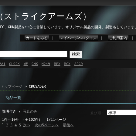
ms（ストライクアームズ）
、VFC、GHK製品を中心に営業しています。オリジナル製品の開発、製造もしています
カートをみる
｜
マイページへログイン
｜
ご利用案内
2A1
GLOCK
WE
GHK
M249
MPX
MCX
APC9
トップページ
> CRUSADER
商品一覧
説明付き /
写真のみ
並び順：
1件～10件 （全102件） 1/11ページ
1
2
3
4
5
次へ
次の5ページへ
最後へ