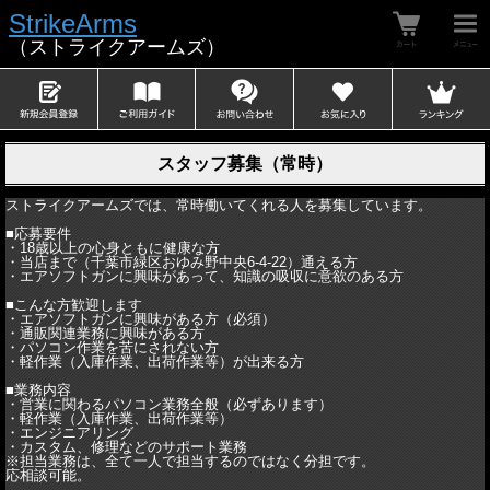
StrikeArms
（ストライクアームズ）
スタッフ募集（常時）
ストライクアームズでは、常時働いてくれる人を募集しています。
■応募要件
・18歳以上の心身ともに健康な方
・当店まで（千葉市緑区おゆみ野中央6-4-22）通える方
・エアソフトガンに興味があって、知識の吸収に意欲のある方
■こんな方歓迎します
・エアソフトガンに興味がある方（必須）
・通販関連業務に興味がある方
・パソコン作業を苦にされない方
・軽作業（入庫作業、出荷作業等）が出来る方
■業務内容
・営業に関わるパソコン業務全般（必ずあります）
・軽作業（入庫作業、出荷作業等）
・エンジニアリング
・カスタム、修理などのサポート業務
※担当業務は、全て一人で担当するのではなく分担です。
応相談可能。