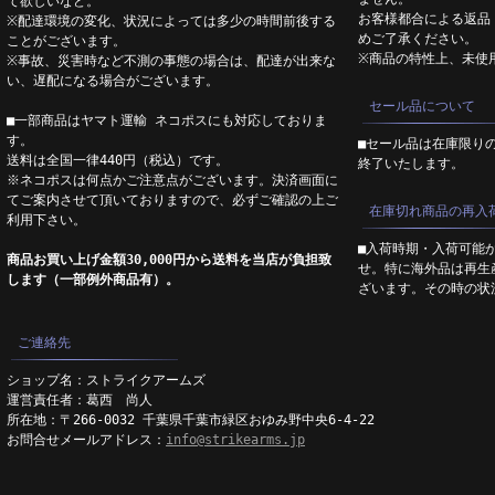
て欲しいなど。
お客様都合による返品
※配達環境の変化、状況によっては多少の時間前後する
めご了承ください。
ことがございます。
※商品の特性上、未使
※事故、災害時など不測の事態の場合は、配達が出来な
い、遅配になる場合がございます。
セール品について
■一部商品はヤマト運輸 ネコポスにも対応しておりま
す。
■セール品は在庫限り
送料は全国一律440円（税込）です。
終了いたします。
※ネコポスは何点かご注意点がございます。決済画面に
てご案内させて頂いておりますので、必ずご確認の上ご
在庫切れ商品の再入
利用下さい。
■入荷時期・入荷可能
商品お買い上げ金額30,000円から送料を当店が負担致
せ。特に海外品は再生
します（一部例外商品有）。
ざいます。その時の状
ご連絡先
ショップ名：ストライクアームズ
運営責任者：葛西 尚人
所在地：〒266-0032 千葉県千葉市緑区おゆみ野中央6-4-22
お問合せメールアドレス：
info@strikearms.jp