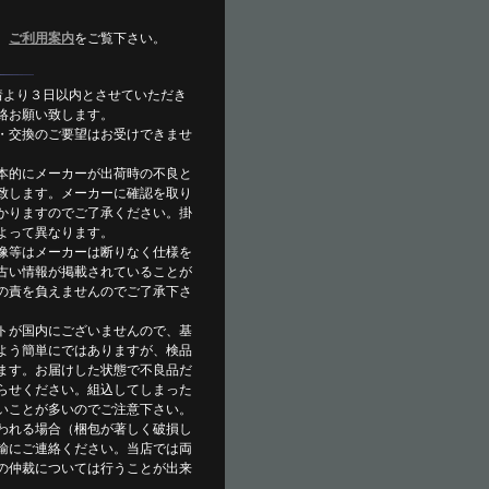
、
ご利用案内
をご覧下さい。
着より３日以内とさせていただき
絡お願い致します。
・交換のご要望はお受けできませ
本的にメーカーが出荷時の不良と
致します。メーカーに確認を取り
かりますのでご了承ください。掛
よって異なります。
像等はメーカーは断りなく仕様を
古い情報が掲載されていることが
の責を負えませんのでご了承下さ
トが国内にございませんので、基
よう簡単にではありますが、検品
ます。お届けした状態で不良品だ
らせください。組込してしまった
いことが多いのでご注意下さい。
われる場合（梱包が著しく破損し
輸にご連絡ください。当店では両
の仲裁については行うことが出来