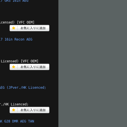
 GRS 16in AEG
icensed) [VFC OEM]
 16in Recon AEG
 Licensed) [VFC OEM]
 (JPver./HK Lisenced）
./HK Lisenced）
G28 DMR AEG TAN