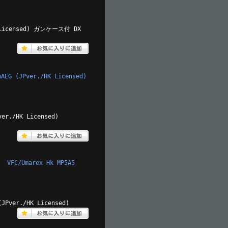
HK Licensed) ガンケース付 DX
AEG (JPver./HK Licensed)
ver./HK Licensed)
C/Umarex Hk MP5A5
Pver./HK Licensed)