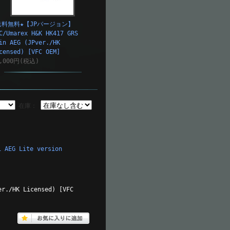
送料無料★【JPバージョン】
C/Umarex H&K HK417 GRS
in AEG (JPver./HK
censed) [VFC OEM]
8,000円(税込)
在庫：
AEG Lite version
er./HK Licensed) [VFC