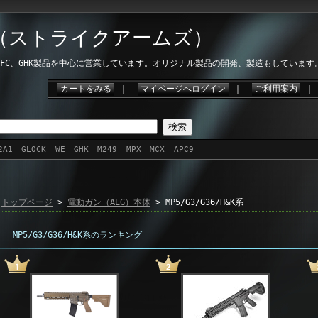
ms（ストライクアームズ）
、VFC、GHK製品を中心に営業しています。オリジナル製品の開発、製造もしています
カートをみる
｜
マイページへログイン
｜
ご利用案内
2A1
GLOCK
WE
GHK
M249
MPX
MCX
APC9
トップページ
>
電動ガン（AEG）本体
> MP5/G3/G36/H&K系
MP5/G3/G36/H&K系のランキング