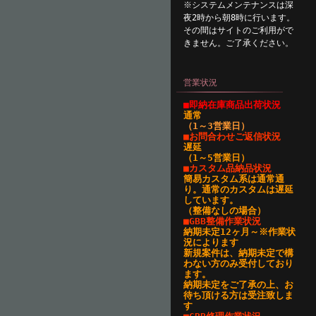
※システムメンテナンスは深
夜2時から朝8時に行います。
その間はサイトのご利用がで
きません。ご了承ください。
営業状況
■即納在庫商品出荷状況
通常
（1～3営業日
）
■お問合わせご返信状況
遅延
（1～5営業日）
■カスタム品納品状況
簡易カスタム系は通常通
り。通常のカスタムは遅延
しています。
（整備なしの場合）
■GBB整備作業状況
納期未定12ヶ月～※作業状
況によります
新規案件は、納期未定で構
わない方のみ受付しており
ます。
納期未定をご了承の上、お
待ち頂ける方は受注致しま
す