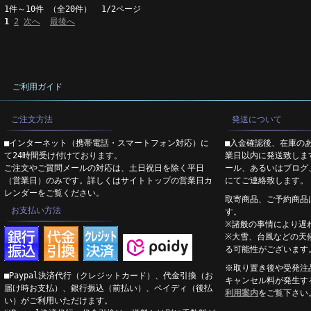
1件～10件 （全20件） 1/2ページ
1
2
次へ
最後へ
ご利用ガイド
ご注文方法
発送について
■インターネット（携帯電話・スマートフォン対応）に
■入金確認後、在庫の
て24時間受け付けております。
業日以内に発送致しま
ご注文やご質問メールの対応は、土日祝日を除く平日
ール、あるいはブログ
（営業日）のみです。詳しくはサイトトップの営業日カ
にてご連絡致します。
レンダーをご覧ください。
取寄商品、ご予約商品
お支払い方法
す。
※諸般の事情により遅
※大雪、台風などの天
る可能性がございます
※取り置き後や受発注
■Paypal決済代行（クレジットカード）、代金引換（お
キャンセル料が発生す
届け時お支払）、銀行振込（前払い）、ペイディ（後払
利用案内
をご覧下さい
い）がご利用いただけます。