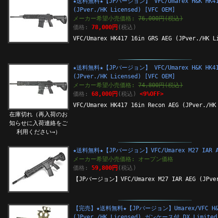
★送料無料★【JPバージョン】 VFC/Umarex H&K HK417
(JPver./HK Licensed) [VFC OEM]
メーカー希望小売価格:
76,000円(税込)
価格:
78,000円
(税込)
VFC/Umarex HK417 16in GRS AEG (JPver./HK L
★送料無料★【JPバージョン】 VFC/Umarex H&K HK417
(JPver./HK Licensed) [VFC OEM]
メーカー希望小売価格:
74,800円(税込)
価格:
68,000円
(税込)
<9%OFF>
VFC/Umarex HK417 16in Recon AEG (JPver./HK
在庫切れ（再入荷のお
知らせに入荷連絡をご
利用ください→）
★送料無料★【JPバージョン】VFC/Umarex M27 IAR AEG
メーカー希望小売価格: オープン価格
価格:
59,800円
(税込)
【JPバージョン】VFC/Umarex M27 IAR AEG (JPver
【完売】★送料無料★【JPバージョン】Umarex/VFC H&K 
(JPver./HK Licensed) ガンケース付 DX Limited