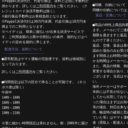
※Paypal決済代行、代金引換は、送料とは別に手数料が
■同梱、分納について
掛かります。詳しくは
ご利用案内
をご覧ください。（ク
同梱や分納については
レジットカード決済手数料は除く）
返品・交換について
※銀行振込手数料はお客様負担となります。
※Paypal決済代行は30万円未満、代金引換は10万円未
■商品の特性上商品到
満までのご利用となります。
ます。メールにてご連
※ペイディは、簡単に後払いが出来る決済サービスで
期限を過ぎますと返品
す。ご利用金額の上限や分割払いの条件、規約などはペ
んので了承ください。
イディの定める規約に準じます。
返品、交換、返金は基
配達方法、送料について
認めた場合のみお受け
ます関係上お時間が掛
■通常配送はヤマト運輸の宅急便です。送料は地域別に
かる時間はメーカーに
なっております。
また、商品の情報、画
変更する場合があり、
詳しくは
ご利用案内
をご覧ください。
ございます。当店はそ
い。
■時間指定は以下の区分で承ることが可能です。（ネコ
海外メーカーはサポー
ポス便は除く）
本的には不良が出ない
午前中
してから出荷しており
14時～16時
った場合はまずはお知
16時～18時
等の場合、対応出来な
18時～20時
尚、輸送時の破損と思
19時～21時
ていた等）はヤマト運
者（受取人・配達人）
※更に細かい時間指定は承れません。例：20時半に届け
ません。