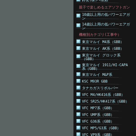
鈴友(株)へ依頼
親子で楽しめるエアソフトガン
10歳以上用の低パワーエアガ
ン
14歳以上用の低パワーエアガ
ン
機種別カテゴリ(工事中）
東京マルイ M4系（GBB）
東京マルイ AK系（GBB）
東京マルイ グロック系
（GBB）
東京マルイ 1911/HI-CAPA
系（GBB）
東京マルイ M&P系
KSC M93R GBB
タナカガスリボルバー
VFC M4/HK416系（GBB）
VFC SR25/HK417系（GBB）
VFC MP7系（GBB）
VFC UMP系（GBB）
VFC G36系（GBB）
VFC MP5/G3系（GBB）
VFC VP9系（GBB）