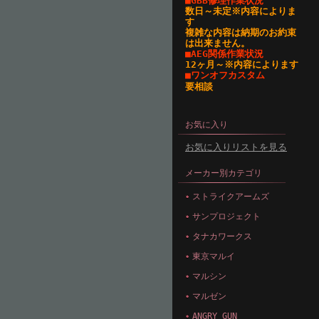
■GBB修理作業状況
数日～未定※内容によりま
す
複雑な内容は納期のお約束
は出来ません。
■AEG関係作業状況
12ヶ月～※内容によります
■ワンオフカスタム
要相談
お気に入り
お気に入りリストを見る
メーカー別カテゴリ
ストライクアームズ
サンプロジェクト
タナカワークス
東京マルイ
マルシン
マルゼン
ANGRY GUN