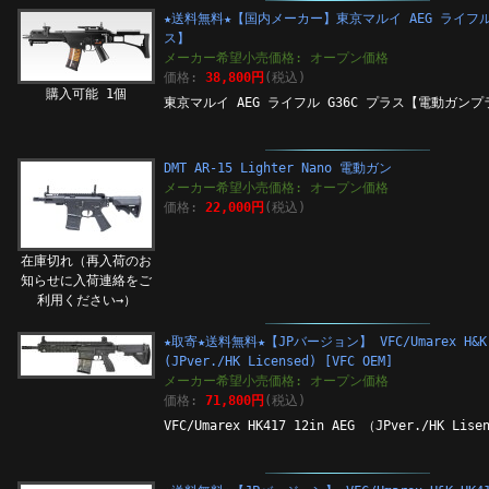
★送料無料★【国内メーカー】東京マルイ AEG ライフル
ス】
メーカー希望小売価格: オープン価格
価格:
38,800円
(税込)
購入可能 1個
東京マルイ AEG ライフル G36C プラス【電動ガン
DMT AR-15 Lighter Nano 電動ガン
メーカー希望小売価格: オープン価格
価格:
22,000円
(税込)
在庫切れ（再入荷のお
知らせに入荷連絡をご
利用ください→）
★取寄★送料無料★【JPバージョン】 VFC/Umarex H&K H
(JPver./HK Licensed) [VFC OEM]
メーカー希望小売価格: オープン価格
価格:
71,800円
(税込)
VFC/Umarex HK417 12in AEG （JPver./HK Lise