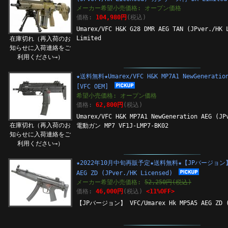
メーカー希望小売価格: オープン価格
価格:
104,980円
(税込)
Umarex/VFC H&K G28 DMR AEG TAN (JPver./
Limited
在庫切れ（再入荷のお
知らせに入荷連絡をご
利用ください→）
★送料無料★Umarex/VFC H&K MP7A1 NewGeneration
[VFC OEM]
希望小売価格: オープン価格
価格:
62,800円
(税込)
Umarex/VFC H&K MP7A1 NewGeneration AEG (JP
在庫切れ（再入荷のお
電動ガン MP7 VF1J-LMP7-BK02
知らせに入荷連絡をご
利用ください→）
★2022年10月中旬再販予定★送料無料★【JPバージョン】 VF
AEG ZD (JPver./HK Licensed)
メーカー希望小売価格:
52,250円(税込)
価格:
46,000円
(税込)
<11%OFF>
【JPバージョン】 VFC/Umarex Hk MP5A5 AEG ZD (J