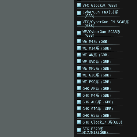
VFC Glock系（GBB）
CyberGun FNX(S)系
（GBB）
VFC/CyberGun FN SCAR系
（GBB）
WE/CyberGun SCAR系
（GBB）
WE M4系（GBB）
WE M14系（GBB）
WE AK系（GBB）
WE SVD系（GBB）
WE MP5系（GBB）
WE G36系（GBB）
WE P90系（GBB）
GHK AK系（GBB）
GHK M4系（GBB）
GHK AUG系（GBB）
GHK SIG系（GBB）
GHK G5系（GBB）
GHK Glock17 系(GBB)
SIG P320系
M17/M18(GBB)