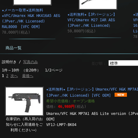
★メーカー取寄★送料無料
★送料無料★【JPバージョン】
★
★VFC/Umarex H&K HK416A5 AEG
VFC/Umarex M27 IAR AEG
VF
(JPver./HK Licensed)
(JPver./HK Lisenced）
16
RAL8000 [VFC OEM]
59,800円(税込)
Li
78,000円(税込)
7
商品一覧
説明付き /
写真のみ
並び順：
1件～10件 （全20件） 1/2ページ
1
2
次へ
最後へ
★送料無料★【JPバージョン】Umarex/VFC H&K MP7A1 
(JPver./HK Licensed) [VFC OEM]
希望小売価格: オープン価格
価格:
46,980円
(税込)
Umarex/VFC H&K MP7A1 AEG Lite version (JPv
在庫切れ（再入荷のお
OEM]
知らせに入荷連絡をご
VF1J-LMP7-BK04
利用ください→）