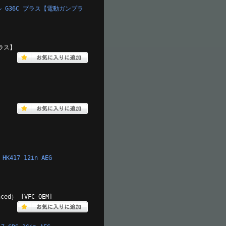
 G36C プラス【電動ガンプラ
プラス】
K417 12in AEG
nced） [VFC OEM]