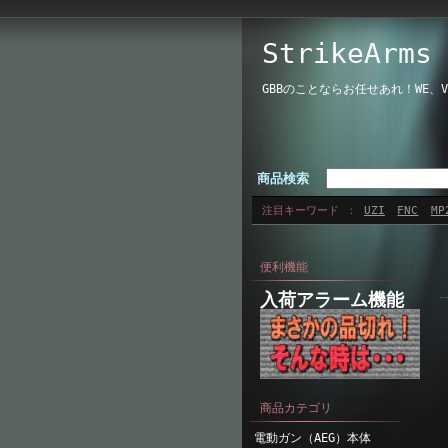
StrikeAr
GBBのことならお任せあれ！WE
商品検索
注目キーワード
UZI
FNC
MP
便利機能
入荷アラーム機能
商品カテゴリ
電動ガン（AEG）本体