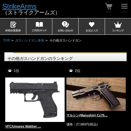
StrikeArms
（ストライクアームズ）
TOP
>
ガスハンドガン本体
>
その他ガスハンドガン
その他ガスハンドガンのランキング
1位
2位
マルシン(Marushin) Cz75…
価格：27,980円(税込)
VFC/Umarex Walther …
★