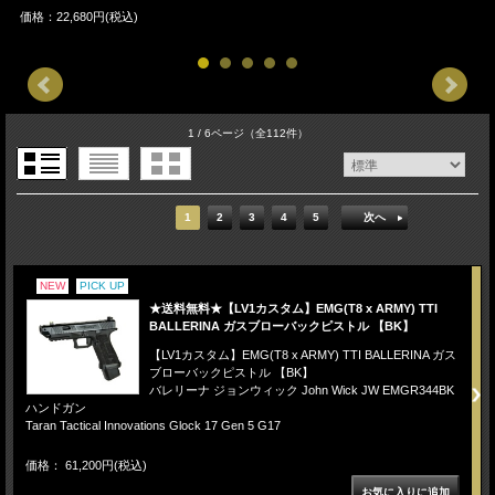
価格：22,680円(税込)
価
1 / 6ページ
（全112件）
1
2
3
4
5
次へ
NEW
PICK UP
★送料無料★【LV1カスタム】EMG(T8 x ARMY) TTI
BALLERINA ガスブローバックピストル 【BK】
【LV1カスタム】EMG(T8 x ARMY) TTI BALLERINA ガス
ブローバックピストル 【BK】
バレリーナ ジョンウィック John Wick JW EMGR344BK
ハンドガン
Taran Tactical Innovations Glock 17 Gen 5 G17
価格： 61,200円(税込)