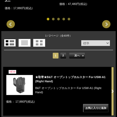
タ…
価格：47,480円(税込)
価
価格：17,880円(税込)
1 / 2ページ
（全40件）
1
2
次へ
NEW
★取寄★B&T オープントップホルスター For USW-A1
(Right Hand)
B&T オープントップホルスター For USW-A1 (Right
Hand)
価格： 17,880円(税込)