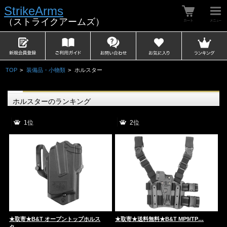
StrikeArms
（ストライクアームズ）
TOP
>
装備品・小物類
>
ホルスター
ホルスターのランキング
1位
2位
★取寄★B&T オープントップホルス
★取寄★送料無料★B&T MP9/TP…
SA