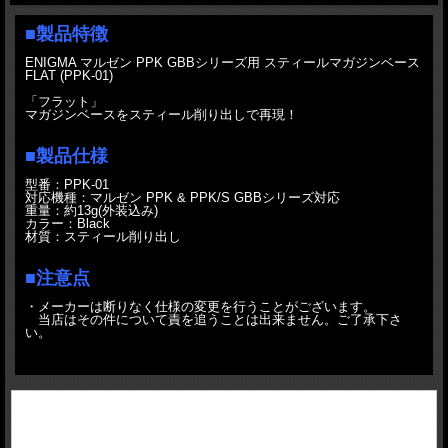
■製品特徴
ENIGMA マルゼン PPK GBBシリーズ用 スティールマガジンベース
FLAT (PPK-01)
「フラット」
マガジンベースをスティール削り出しで再現！
■製品仕様
型番：PPK-01
対応機種：マルゼン PPK & PPK/S GBBシリーズ対応
重量：約13g(外装込み)
カラー：Black
材質：スティール削り出し
■注意点
・メーカーは断りなく仕様の変更を行うことがございます。
当店はその件について責を追うことは出来ません。ご了承下さ
い。