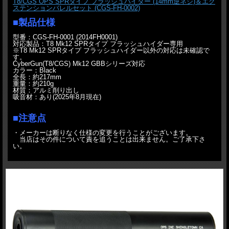
T8/CGS OPS SPRタイプ フラッシュハイダー (14mm逆ネジ)＆エク
ステンションバレルセット (CGS-FH-0002)
■製品仕様
型番：CGS-FH-0001 (2014FH0001)
対応製品：T8 Mk12 SPRタイプ フラッシュハイダー専用
※T8 Mk12 SPRタイプ フラッシュハイダー以外の対応は未確認で
す。
CyberGun(T8/CGS) Mk12 GBBシリーズ対応
カラー：Black
全長：約217mm
重量：約210g
材質：アルミ削り出し
吸音材：あり(2025年8月現在)
■注意点
・メーカーは断りなく仕様の変更を行うことがございます。
当店はその件について責を追うことは出来ません。ご了承下さ
い。