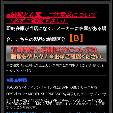
■納期と在庫、ご注意点について
（必ずご確認下さい）
即納在庫が当店になく、メーカーに在庫がある場
【B】
合、こちらの製品の納期区分
※ご注文頂いた時点で上記リンク内のご案内事項はご了承頂いたも
のとして扱います。
■製品特徴
T8/CGS SPR サイレンサー T8 Mk12(SPR) GBBシリーズ対応
OPS 社の12th MODEL SUPPRESSORを再現したダミーサプレッサ
ー。
対応する同CGS / T8製 MK12 SPR スチールマズルブレーキ(CGS-
FH-0002)と併せて、MK12 SPRに採用されたマズルデバイスを再現
することが可能です。