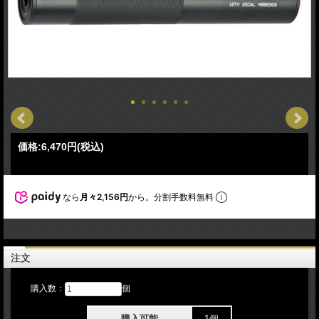
価格:
6,470円
(税込)
なら
月々2,156円
から。分割手数料無料
注文
購入数：
個
購入可能
1個