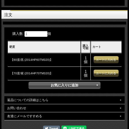
注文
購入数:
個
購入
硬度
カート
可能
1
【60度/黒 (2014HP60TM320)】
個
1
【70度/紫 (2014HP70TM320)】
個
返品についての詳細はこちら
お問い合わせ
友達にメールですすめる