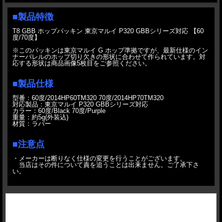
■製品特徴
T8 GBB ホップパッキン 東京マルイ P320 GBBシリーズ対応 【60
度/70度】
※このパッキンは東京マルイ G ホップ準拠ですが、最新仕様のイン
ナーバレルのホップ切り欠きの形状に合わせて作られています。対
応する形状は商品画像5枚目をご参照ください。
■製品仕様
型番：60度/2014HP60TM320 70度/2014HP70TM320
対応製品：東京マルイ P320 GBBシリーズ対応
カラー：60度/Black 70度/Purple
重量：約5g(外装込)
材質：ラバー
■注意点
・メーカーは断りなく仕様の変更を行うことがございます。
当店はその件について責を追うことは出来ません。ご了承下さ
い。