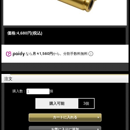
価格:
4,680円
(税込)
なら
月々1,560円
から。分割手数料無料
注文
購入数：
個
購入可能
3個