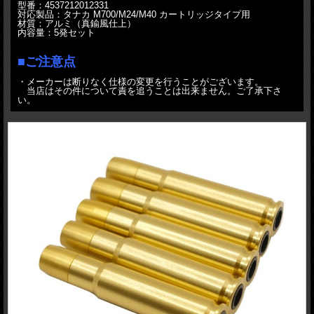
型番：4537212012331
対応製品：タナカ M700/M24/M40 カートリッジタイプ用
材質：アルミ（真鍮風仕上）
内容量：5発セット
■ご注意点
・メーカーは断りなく仕様の変更を行うことがございます。
当店はその件について責を追うことは出来ません。ご了承下さ
い。