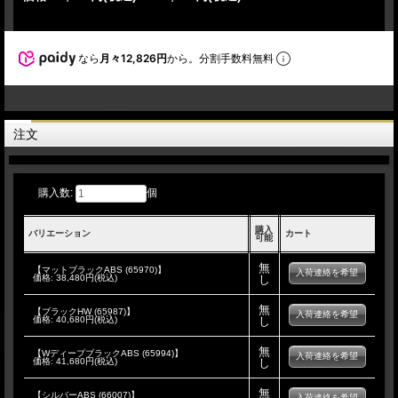
なら
月々12,826円
から。分割手数料無料
注文
購入数:
個
購入
バリエーション
カート
可能
無
【マットブラックABS (65970)】
入荷連絡を希望
価格:
38,480円(税込)
し
無
【ブラックHW (65987)】
入荷連絡を希望
価格:
40,680円(税込)
し
無
【WディープブラックABS (65994)】
入荷連絡を希望
価格:
41,680円(税込)
し
無
【シルバーABS (66007)】
入荷連絡を希望