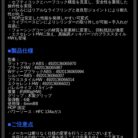
・セフティコックとハーフコック構造を見直し、安全性を重視した
操作性を実現
・バレルにはリアルなライフリングと改良型ジョイントにより耐久
性が向上
・HOPは安定した性能を発揮しやすい可変式
・ライブベースピンによりシリンダーの取り外しが可能＝手入れが
容易に
・フォーシングコーンの材質を新素材に変更し、回転抵抗が激変
・エクセレントHWに加え、真鍮調メッキパーツのブラススタイル
HWも登場
■製品仕様
型番：
マットブラックABS：4920136065970
ブラックHW：4920136065987
WディープブラックABS：4920136065994
シルバーABS：4920136066007
ブラススタイルHW：4920136066014
エクセレントHW：4920136066021
バレルサイズ：7.5インチ
重量：約890g(HW)
グリップ：木製グリップ
装弾数：6発
使用弾：6mmBB
HOP:固定
パワーソース：HFC 134aガス
■ご注意点
・メーカーは断りなく仕様の変更を行うことがございます。
当店はその件について責を追うことは出来ません。ご了承下さ