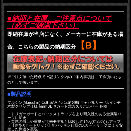
■納期と在庫、ご注意点について
（必ずご確認下さい）
即納在庫が当店になく、メーカーに在庫がある場
【B】
合、こちらの製品の納期区分
※ご注文頂いた時点で上記リンク内のご案内事項はご了承頂いたも
のとして扱います。
■製品説明
マルシン(Marushin) Colt SAA.45 1st(後期) キャバルリー 7.5インチ
木製グリップ仕様 6mmBB Xカート式ガスリボルバー 各種
・トリガーガードとバックストラップをより耐久性のある金属製パ
ーツに変更
・質感の向上や重量が従来モデルと比較し約140g(約25%)もアップ
・【新型Xカートリッジ】新パッキン仕様のXカートリッジにより安
定した弾道を実現