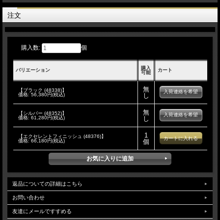
注文
購入数:
個
購入
バリエーション
カート
可能
無
【ブラック (48338)】
入荷連絡を希望
価格:
56,380円(税込)
し
無
【シルバー (48352)】
入荷連絡を希望
価格:
61,280円(税込)
し
1
【エクセレントフィニッシュ (48376)】
価格:
66,180円(税込)
個
返品についての詳細はこちら
お問い合わせ
友達にメールですすめる