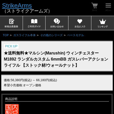
StrikeArms
（ストライクアームズ）
TOP
>
ガスライフル本体
>
その他のシリーズ
>
ベースモデル
PICK UP
★送料無料★マルシン(Marushin) ウィンチェスター
M1892 ランダルカスタム 6mmBB ガスレバーアクション
ライフル 【ストック材/ウォールナット】
価格:56,380円(税込)
～
66,180円(税込)
希望小売価格:オープン価格
商品説明