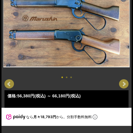
価格:
56,380円
(税込)
～
66,180円
(税込)
なら
月々18,793円
から。分割手数料無料