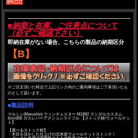
■納期と在庫、ご注意点について
（必ずご確認下さい）
即納在庫がない場合、こちらの製品の納期区分
【B】
※ご注文頂いた時点で上記リンク内のご案内事項はご了承頂いたも
のとして扱います。
■製品説明
マルシン(Marushin) ウィンチェスター M1892 ランダルカスタム
6mmBB ガスレバーアクションライフル 【ストック材/ウォールナッ
ト】
【選べるストック材】
・木目を活かした仕上げの北米産ウォールナットストック！