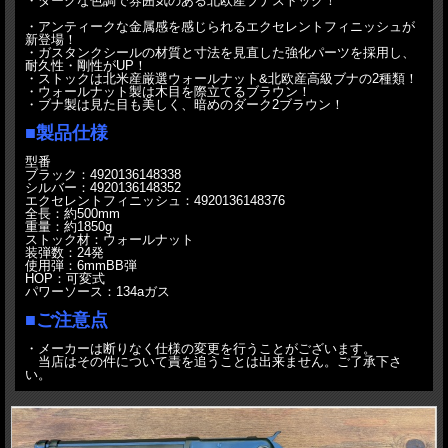
・ダークな色調で雰囲気のある北欧産ブナストック！
・アンティークな金属感を感じられるエクセレントフィニッシュが
新登場！
・ガスタンクシールの材質と寸法を見直した強化パーツを採用し、
耐久性・剛性がUP！
・ストックは北米産厳選ウォールナット&北欧産高級ブナの2種類！
・ウォールナット製は木目を際立てるブラウン！
・ブナ製は見た目も美しく、暗めのダーク2ブラウン！
■製品仕様
型番
ブラック：4920136148338
シルバー：4920136148352
エクセレントフィニッシュ：4920136148376
全長：約500mm
重量：約1850g
ストック材：ウォールナット
装弾数：24発
使用弾：6mmBB弾
HOP：可変式
パワーソース：134aガス
■ご注意点
・メーカーは断りなく仕様の変更を行うことがございます。
当店はその件について責を追うことは出来ません。ご了承下さ
い。