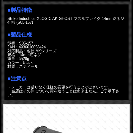
■製品特徴
Strike Industries XLOGIC AK GHOST マズルブレイク 14mm逆ネジ
仕様 (S05-157)
■製品仕様
型番：S05-157
JAN：4936616058424
対応製品：各社 AKシリーズ
規格：14mm逆ネジ
重量：約28g
カラー：Black
材質：スティール
■注意点
・メーカーは断りなく仕様の変更を行うことがございます。
当店はその件について責を追うことは出来ません。ご了承下さ
い。