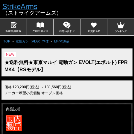
StrikeArms
（ストライクアームズ）
TOP
>
電動ガン（AEG）本体
>
M4/M16系
NEW
★送料無料★東京マルイ 電動ガン EVOLT(エボルト) FPR
MK4【RSモデル】
価格:123,200円(税込)
～
131,560円(税込)
メーカー希望小売価格:オープン価格
商品説明