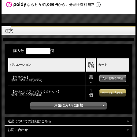
なら
月々41,066円
から。分割手数料無料
注文
購入数:
個
購入
バリエーション
カート
可能
無
【本体のみ】
入荷連絡を希望
価格:
123,200円(税込)
し
1
【本体+スペアマガジン2点セット】
価格:
131,560円(税込)
個
返品についての詳細はこちら
お問い合わせ