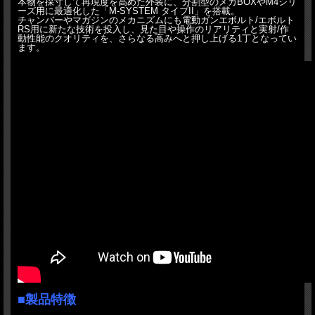
本物を採寸して再現度を高めた外装に、分割型のメカBOXやM4シリ
ーズ用に最適化した「M-SYSTEM タイプII」を搭載。
チャンバーやマガジンのメカニズムにも電動ガンエボルト/エボルト
RS用に新たな技術を投入し、見た目や操作のリアリティと実射/作
動性能のクオリティを、さらなる高みへと押し上げる1丁となってい
ます。
■製品特徴