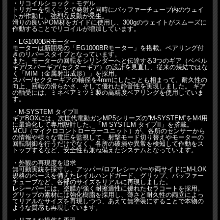
・リコイルショック・モデル
トリガーを引くことで発射と同時にバッファーチューブ内のウェイ
トが作動し、強烈な反動が発生。
滑りの良いPOM材をガイドに使用し、300gのウェイトがスムーズに
作動することでリコイルが増加しています。
・EG1000BRモーター
モーターは新開発の「EG1000BRモーター」を搭載。ベアリング付
きのリバースタイプとなっています。
また、モーターの回転をシリンダーへと伝達する3つのギア（ベベル
ギア/スパーギア/セクターギア）の設計を見直し、従来の焼結ではな
く「MIM（金属射出成形）」を採用。
スパー/セクターギアの軸径を4mmにしたことも相まって、耐久性の
向上、回転の滑らかさ、そして優れた静音性を実現しました。 ギア
の軸受には、ミネベアミツミ製の高精度ベアリングを使用していま
す。
・M-SYSTEM タイプII
ギアBOXには、次世代電動ガンMP5シリーズの“M-SYSTEM”をM4用
に最適化して専用設計した、「M-SYSTEM タイプII」を搭載。
MCU（マイクロコントローラーユニット）が、各所のセンサーから
の情報や様々な電圧を監視して、射撃モード切り替えやモーターの
回転制御を行うだけでなく、各所の破損や異常を検知して作動をス
トップするなど、安全性も兼ね備えたシステムとなっています。
・外観の再現度を追求
無可動実銃を採寸し、アッパー/ロアレシーバーや両サイドにM-LOK
規格のベースを備えたレイルハンドガード、グリップ、バッファー
チューブなど、各部のサイズをリアルに再現しました。
レシーバーには、塗膜が強く耐擦過性に優れたセラコートを採用。
グリップの素材には強化樹脂を採用し、薄さと耐久性の両立によっ
てリアルなサイズを再現しつつ、あえて無塗装にすることで本物の
ような質感も再現しています。