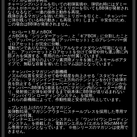
・リアルな操作を再現
チャージングハンドルを引いての初弾装填や、弾切れ時にはダミー
ボルトがホールドオープンしてトリガーを引いてもBB弾が発射され
なくなるなど、一連の操作と動作を再現。
残弾があるマガジンを抜いた時にトリガーを引くと、「チャンバー
に弾が残っている時の動き」も再現（※）します。 ※安全のため、
この場合はBB弾が発射されません。
・セパレート型メカBOX
メカBOXを「シリンダーアッシー」と「ギアBOX」に分割したこと
で、アッパーレシーバー側（アッパーセット）とロアレシーバー側
（ロアセット）が完全に分離。
電動ガンでありながら、よりリアルなテイクダウンが可能になりま
した。 アッパーセットとロアセットを分けて保管や持ち運ぶ際に内
部メカを保護する、専用のカバーが付属しています。
シリンダーは滑りのよいフッ素潤滑メッキを施したスモールボアタ
イプで、無駄な容量を省いたミニマム設計となっています。
・チャンバーとマガジンの新機構
ノズルの位置を安定させて命中精度を向上させる「スタビライザー
ノズル」、マガジンインナーに上方向のテンションをかけて給弾不
良を防止する「インナーエレベーション」、そして、マガジンから
チャンバーへBB弾を1発送るたびにマガジン内のシャッターが閉ま
り、発射後に次弾を給弾するまで銃本体にBB弾が送り込まれない
「ワンバイワン ローディングシステム」を採用。
これらの新機構によって、作動性能と安全性が向上しています。
・プレス仕上げのリアルなマガジン
装弾数81発。マガジンアウターにスチールプレスを採用した専用マ
ガジンが付属。
「インナーエレベーションシステム」と「ワンバイワン ローディン
グシステム」を搭載した、電動ガンエボルト/エボルトRSのM4モデ
ル専用マガジンとなっています。 ※他シリーズのマガジンは使用で
きません。