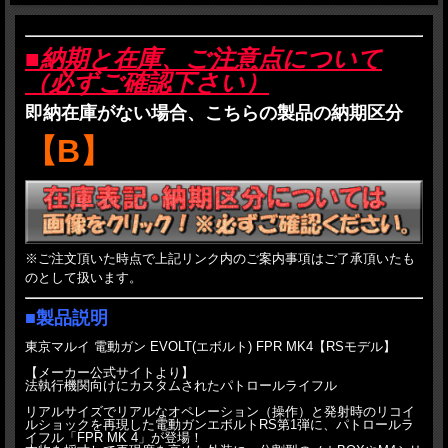
■納期と在庫、ご注意点について
（必ずご確認下さい）
即納在庫がない場合、こちらの製品の納期区分
【B】
※ご注文頂いた時点で上記リンク内のご案内事項はご了承頂いたも
のとして扱います。
■製品説明
東京マルイ 電動ガン EVOLT(エボルト) FPR MK4【RSモデル】
【メーカー公式サイトより】
法執行機関向けにカスタムされたパトロールライフル
リアルサイズでリアルなオペレーション（操作）と発射時のリコイ
ルショックを再現した電動ガンエボルトRS第1弾に、パトロールラ
イフル「FPR MK 4」が登場！