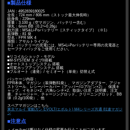
■製品仕様
JAN：4952839180025
全長：724 mm / 806 mm（ストック最大伸長時）
銃身長：229mm
重量：3,100 g（空マガジン、バッテリー含む）
弾丸：6mm BB（0.2〜0.28g）
動力源：MS&Li-Poバッテリー［スティックタイプ］（※1）
装弾数：81 発
型名：FPR MK 4
種類：アサルトライフル
※1 バッテリーの充電には、MS•Li-Poバッテリー専用の充電器と
セーフティバッグをご使用ください。
■リコイルショック・モデル
■M-SYSTEM タイプII搭載
■オートストップシステム 搭載
■可変ホップアップシステム 搭載
■フルオート（連発）/ セミオート（単発）切替え式
パッケージ内容：
FPR本体、マガジン（装弾数81発）、マガジンアダプター、アジャ
ストツール、レシーバーカバー（アッパー/ロア/ピン×2）、保護キ
ャップ、イモネジ×2、六角レンチ×2、取扱い注意・説明書、注文
書、チャージャー、チャージングロッド、クリーニングロッド、BB
弾（0.2g/100発）、他
スペアマガジンはこちら
東京マルイ 電動ガン EVOLT(エボルト) M4シリーズ共通 81連マガジ
ン
■注意点
・メーカーは断りなく仕様の変更を行うことがございます。