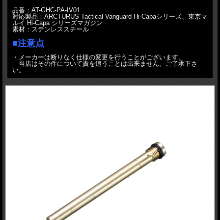
品番：AT-GHC-PA-IV01
対応製品：ARCTURUS Tactical Vanguard Hi-Capaシリーズ、東京マ
ルイ Hi-Capa シリーズマガジン
素材：ステンレススチール
■注意点
・メーカーは断りなく仕様の変更を行うことがございます。
当店はその件について責を追うことは出来ません。ご了承下さ
い。