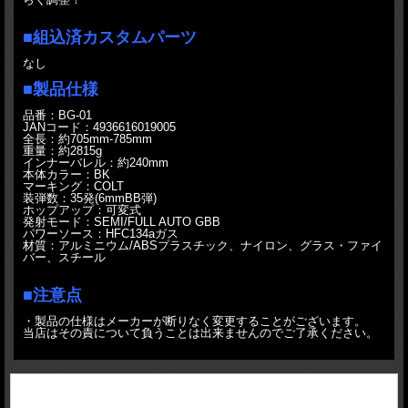
■組込済カスタムパーツ
なし
■製品仕様
品番：BG-01
JANコード：4936616019005
全長：約705mm-785mm
重量：約2815g
インナーバレル：約240mm
本体カラー：BK
マーキング：COLT
装弾数：35発(6mmBB弾)
ホップアップ：可変式
発射モード：SEMI/FULL AUTO GBB
パワーソース：HFC134aガス
材質：アルミニウム/ABSプラスチック、ナイロン、グラス・ファイ
バー、スチール
■注意点
・製品の仕様はメーカーが断りなく変更することがございます。
当店はその責について負うことは出来ませんのでご了承ください。