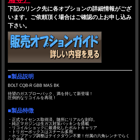
・
ご予約品と通常の在庫品を一緒にお買上げ頂くことは基本的にご遠慮ください。
下記のリンク先に各オプションの詳細情報がござ
どうしても必要な場合も分納はお受けしません。すべて揃ってからの発送になりま
す。また、途中キャンセルもお受けできなくなります。
います。ご依頼頂く場合はご確認の上お申し込み
お支払方法もこの場合は代金引換はご利用できません。前払いのお支払方法をご選
択ください。
下さい。
・
発売日の違うご予約品を複数種類ご予約頂くことはご遠慮ください。同一の発売
予定日でまとめてご注文をお願いします。
・商品ページ記載の納期区分は発売後のものになります。
・新製品に整備他、カスタムオプションが設定されており、申し込みをされた場合
は納期は作業の分遅れます。整備納期については、製品発売時の状況によって変わ
ります。尚、その時の状況をお知りになりたい場合はお問い合わせよりご連絡くだ
さい。
・その他何か問題が生じた場合はその都度対応を決めさせて頂きたいと思います。
■製品説明
BOLT CQB-R GBB MAS BK
待望のガスブローバック、満を持して新登場！
圧倒的なリコイルを再現！
■製品特徴
・正式ライセンス取得済。随所にリアルな刻印。
・純正マガジンは生ガス対策パッキンを搭載
・リコイルショックに最適化したボルトキャリア
・トリガーボックスはスチール多用
・ホップアップ調整はテイクダウン不要！付属の六角レンチでらく
らく調整！