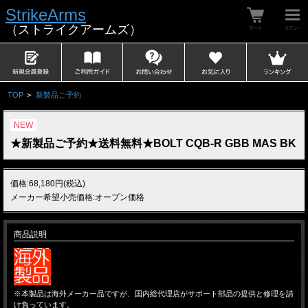
StrikeArms
（ストライクアームズ）
TOP
>
新製品ご予約
NEW
★新製品ご予約★送料無料★BOLT CQB-R GBB MAS BK
価格:68,180円(税込)
メーカー希望小売価格:オープン価格
商品説明
※本製品は海外メーカー品ですが、国内総代理店がサポート部品の提供と修理を請
け負っています。