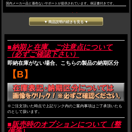
国内メーカー品と遜色ないサポートが提供されています。保証書付きです。
2026年7月15日予約締切！
▼ 商品説明の続きを見る ▼
2026年7月頃発売予定！
■新製品ご予約商品注意事項
■納期と在庫、ご注意点について
（必ずご確認下さい）
・ご予約をされた方は以下のご注意事項と、当店のご利用案内に記載されているす
即納在庫がない場合、こちらの製品の納期区分
べての事項に了承したものとみなされます。
・
発売後のお届けとなり、受注順の発送となります。
【B】
・発売予定日は、あくまでメーカー発表の予定日であり発売を確約するものではご
ざいません。
・商品価格は予価であり、メーカーの価格が変更となった場合や為替などの状況次
第でご提供価格が変更になる場合がございます。
・入荷が数割れになった場合は、
受注順に割り当て
を行います。
・入荷が数割れの場合かつ、割り当てを受けられなかった方のご予約品は、次回以
降の再入荷にて出荷を行います。特にメーカー生産完了後のご予約は数量の調整が
※ご注文頂いた時点で上記リンク内のご案内事項はご了承頂いたも
出来ませんので、確実に手に入れたい場合はお早めにご予約を頂いたほうが確率は
のとして扱います。
高まります。（一部メーカーを除く）
・メーカーが断りなく仕様を変更する場合がありますが、その責は負いかねます。
・
販売時、着日指定はお受けできません。
発売後のご依頼はお受け致します。
■販売時のオプションについて（整
・お支払は、銀行振込、代金引換、Paypalが選択可能ですが、ご予約品に関しては
備等）
到着時支払いの代金引換をお勧めいたします。