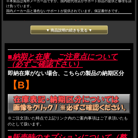
※本製品は海外メーカー品ですが、国内総代理店がサポート部品の提供と修理を請
け負っています。
国内メーカー品と遜色ないサポートが提供されています。保証書付きです。
2026年7月15日予約締切！
▼ 商品説明の続きを見る ▼
2026年7月頃発売予定！
■新製品ご予約商品注意事項
■納期と在庫、ご注意点について
（必ずご確認下さい）
・ご予約をされた方は以下のご注意事項と、当店のご利用案内に記載されているす
即納在庫がない場合、こちらの製品の納期区分
べての事項に了承したものとみなされます。
・
発売後のお届けとなり、受注順の発送となります。
【B】
・発売予定日は、あくまでメーカー発表の予定日であり発売を確約するものではご
ざいません。
・商品価格は予価であり、メーカーの価格が変更となった場合や為替などの状況次
第でご提供価格が変更になる場合がございます。
・入荷が数割れになった場合は、
受注順に割り当て
を行います。
・入荷が数割れの場合かつ、割り当てを受けられなかった方のご予約品は、次回以
降の再入荷にて出荷を行います。特にメーカー生産完了後のご予約は数量の調整が
※ご注文頂いた時点で上記リンク内のご案内事項はご了承頂いたも
出来ませんので、確実に手に入れたい場合はお早めにご予約を頂いたほうが確率は
のとして扱います。
高まります。（一部メーカーを除く）
・メーカーが断りなく仕様を変更する場合がありますが、その責は負いかねます。
・
販売時、着日指定はお受けできません。
発売後のご依頼はお受け致します。
■販売時のオプションについて（整