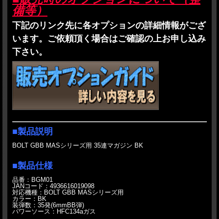
・お支払は、銀行振込、代金引換、Paypalが選択可能ですが、ご予約品に関しては
備等）
到着時支払いの代金引換をお勧めいたします。
・
ご予約品と通常の在庫品を一緒にお買上げ頂くことは基本的にご遠慮ください。
下記のリンク先に各オプションの詳細情報がござ
どうしても必要な場合も分納はお受けしません。すべて揃ってからの発送になりま
す。また、途中キャンセルもお受けできなくなります。
います。ご依頼頂く場合はご確認の上お申し込み
お支払方法もこの場合は代金引換はご利用できません。前払いのお支払方法をご選
択ください。
下さい。
・
発売日の違うご予約品を複数種類ご予約頂くことはご遠慮ください。同一の発売
予定日でまとめてご注文をお願いします。
・商品ページ記載の納期区分は発売後のものになります。
・新製品に整備他、カスタムオプションが設定されており、申し込みをされた場合
は納期は作業の分遅れます。整備納期については、製品発売時の状況によって変わ
ります。尚、その時の状況をお知りになりたい場合はお問い合わせよりご連絡くだ
さい。
・その他何か問題が生じた場合はその都度対応を決めさせて頂きたいと思います。
■製品説明
BOLT GBB MASシリーズ用 35連マガジン BK
■製品仕様
品番：BGM01
JANコード：4936616019098
対応機種：BOLT GBB MASシリーズ用
カラー：BK
装弾数：35発(6mmBB弾)
パワーソース：HFC134aガス