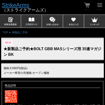
StrikeArms
（ストライクアームズ）
TOP
>
新製品ご予約
NEW
★新製品ご予約★BOLT GBB MASシリーズ用 35連マガジ
ン BK
価格:9,580円(税込)
メーカー希望小売価格:オープン価格
商品説明