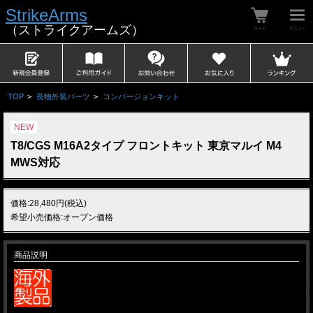
StrikeArms
（ストライクアームズ）
TOP
>
長物外装パーツ
>
コンバージョンキット
NEW
T8/CGS M16A2タイプ フロントキット 東京マルイ M4
MWS対応
価格:28,480円(税込)
希望小売価格:オープン価格
商品説明