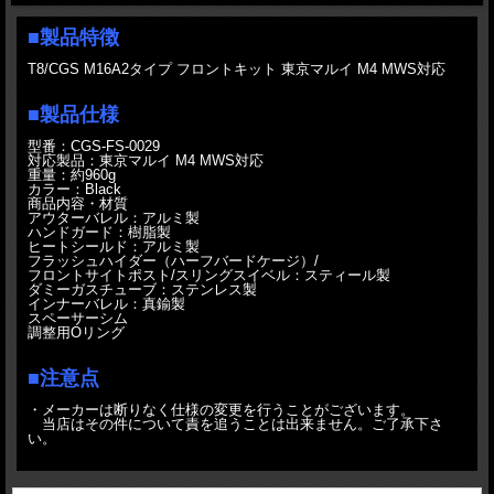
■製品特徴
T8/CGS M16A2タイプ フロントキット 東京マルイ M4 MWS対応
■製品仕様
型番：CGS-FS-0029
対応製品：東京マルイ M4 MWS対応
重量：約960g
カラー：Black
商品内容・材質
アウターバレル：アルミ製
ハンドガード：樹脂製
ヒートシールド：アルミ製
フラッシュハイダー（ハーフバードケージ）/
フロントサイトポスト/スリングスイベル：スティール製
ダミーガスチューブ：ステンレス製
インナーバレル：真鍮製
スペーサーシム
調整用Oリング
■注意点
・メーカーは断りなく仕様の変更を行うことがございます。
当店はその件について責を追うことは出来ません。ご了承下さ
い。