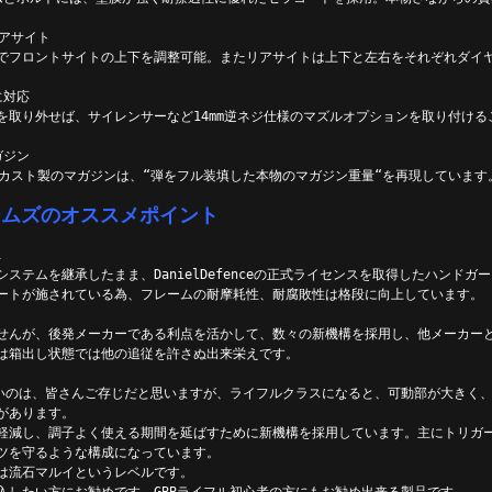
リアサイト
でフロントサイトの上下を調整可能。またリアサイトは上下と左右をそれぞれダイ
に対応
を取り外せば、サイレンサーなど14mm逆ネジ仕様のマズルオプションを取り付ける
ガジン
イカスト製のマガジンは、“弾をフル装填した本物のマガジン重量“を再現しています
ームズのオススメポイント
1
ステムを継承したまま、DanielDefenceの正式ライセンスを取得したハンドガ
ートが施されている為、フレームの耐摩耗性、耐腐敗性は格段に向上しています。
せんが、後発メーカーである利点を活かして、数々の新機構を採用し、他メーカー
は箱出し状態では他の追従を許さぬ出来栄えです。
多いのは、皆さんご存じだと思いますが、ライフルクラスになると、可動部が大きく
があります。
軽減し、調子よく使える期間を延ばすために新機構を採用しています。主にトリガ
ツを守るような構成になっています。
は流石マルイというレベルです。