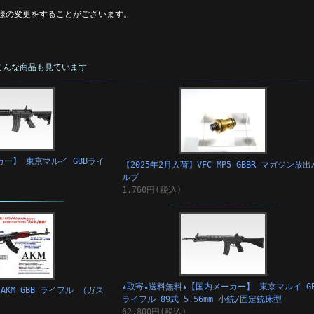
様の変更をすることがございます。
こんな商品も見ています
ー】 東京マルイ GBBライ
【2025年2月入荷】VFC MP5 GBBR マガジン放出
ルブ
1,760円(税込)
★取寄★送料無料★【国内メーカー】 東京マルイ GB
AKM GBB ライフル （ガス
ライフル 89式 5.56mm 小銃/固定銃床型
62,800円(税込)