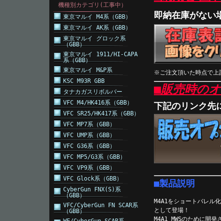
機種別カテゴリ(工事中）
即納在庫がない
東京マルイ M4系（GBB）
東京マルイ AK系（GBB）
東京マルイ グロック系
（GBB）
東京マルイ 1911/HI-CAPA
系（GBB）
東京マルイ M&P系
※ご注文頂いた時点で上
KSC M93R GBB
■販売時の
タナカガスリボルバー
VFC M4/HK416系（GBB）
下記のリンク先
VFC SR25/HK417系（GBB）
VFC MP7系（GBB）
VFC UMP系（GBB）
VFC G36系（GBB）
VFC MP5/G3系（GBB）
VFC VP9系（GBB）
VFC Glock系（GBB）
■製品説明
CyberGun FNX(S)系
（GBB）
M4A1をショートバレル
VFC/CyberGun FN SCAR系
として登場！
（GBB）
M4A1 MWSのために