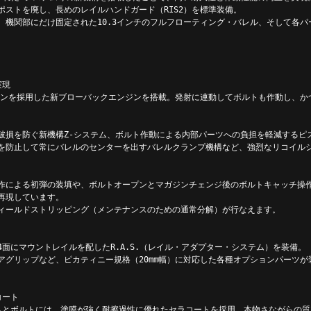
ポストを廃し、長めのレイルハンドガード（RIS2）を標準装備。
、機関部にだけ固定された10.3インチのフルフローティング・バレル、そして各
実現
ストンを採用した新ブローバックエンジンを搭載。発射に連動してボルトも作動し、
破損を防ぐ新機構Z-システム、ボルト作動による内部パーツへの負担を軽減するピ
を防止して常にバレルのセンターを出すバレルクランプ機構など、強烈なリコイル
作による初弾の装填や、ボルトオープンとマガジンチェンジ後のボルトキャッチ操
再現しています。
ィールドストリッピング（メンテナンスのための通常分解）が行なえます。
面にマウントレイルを配したR.A.S.（レイル・アダプター・システム）を装備。
アグリップなど、ピカティニー規格（20mm幅）に対応した各種オプションパーツが装
コート
ムとボルトには、塗膜が強く耐擦過性に優れたセラコートを採用。本物さながらの質