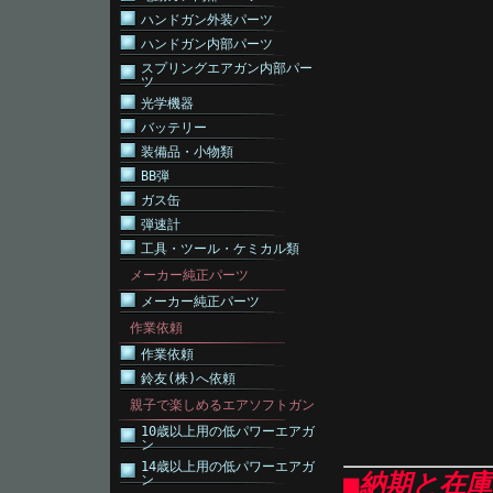
ハンドガン外装パーツ
ハンドガン内部パーツ
スプリングエアガン内部パー
ツ
光学機器
バッテリー
装備品・小物類
BB弾
ガス缶
弾速計
工具・ツール・ケミカル類
メーカー純正パーツ
メーカー純正パーツ
作業依頼
作業依頼
鈴友(株)へ依頼
親子で楽しめるエアソフトガン
10歳以上用の低パワーエアガ
ン
14歳以上用の低パワーエアガ
■納期と在
ン