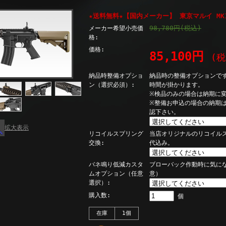
★送料無料★【国内メーカー】 東京マルイ MK18
98,780円(税込)
メーカー希望小売価
格:
価格:
85,100円
(
納品時整備オプショ
納品時の整備オプションで
ン（選択必須）:
時間が掛かります。
※検品のみの場合は納期に
※整備お申込の場合の納期
認下さい。
拡大表示
リコイルスプリング
当店オリジナルのリコイル
交換:
代込み。
バネ鳴り低減カスタ
ブローバック作動時に気に
ムオプション（任意
意）
選択）:
購入数:
個
在庫
1個