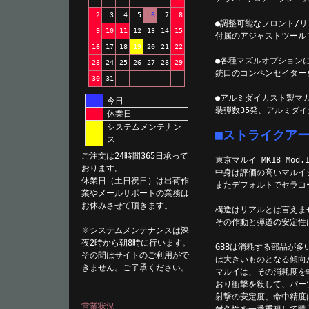
2
3
4
5
6
7
8
●調整可能なフロント/
9
10
11
12
13
14
15
付属のアジャストツール
16
17
18
19
20
21
22
●各種マズルオプション
23
24
25
26
27
28
29
銃口のコンペンセイター
30
31
●アルミダイカスト製マ
今日
装弾数35発、アルミダ
休業日
システムメンテナン
■ストライクア
ス
ご注文は24時間365日承って
東京マルイ MK18 Mod.
おります。
中身は評価の高いマルイシ
休業日（土日祝日）は出荷作
またデフォルトでセラコ
業やメールサポートの業務は
お休みさせて頂きます。
構造はリアルとは言えま
その作動と弾道の安定性
※システムメンテナンスは深
夜2時から朝8時に行います。
GBBは消耗する部品が
その間はサイトのご利用がで
は大きいものとなる傾向
きません。ご了承ください。
マルイは、その消耗度を
おり衝撃を殺して、パー
射撃の安定度、命中精度
営業状況