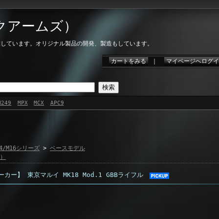
イクアームズ）
に営業しています。オリジナル製品の開発、製造もしています。
カートをみる
｜
マイページへログイ
M249
MPX
MCX
APC9
4/M16シリーズ
>
ベースモデル
B）
カー】 東京マルイ MK18 Mod.1 GBBライフル