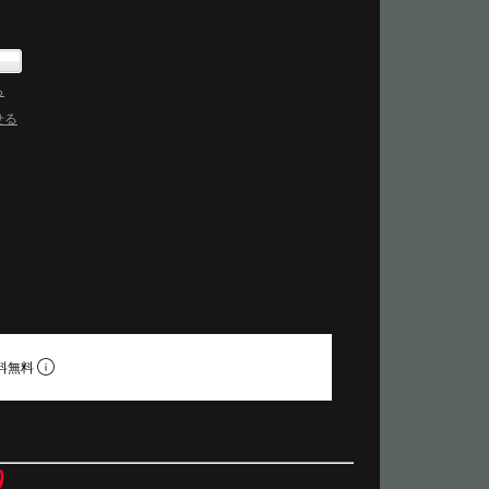
ら
せる
料無料
）