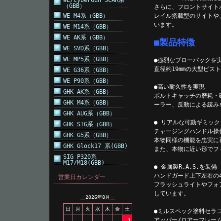
WE/CyberGun SCAR系
（GBB）
さらに、フロントサイト
WE M4系（GBB）
レイル搭載型のサイトや
います。
WE M14系（GBB）
WE AK系（GBB）
■製品特徴
WE SVD系（GBB）
WE MP5系（GBB）
●強烈なブローバックを
直径約19mmの大型ピ
WE G36系（GBB）
WE P90系（GBB）
●高い耐久性を実現
GHK AK系（GBB）
ボルトキャッチの磨耗・
GHK M4系（GBB）
ーラー、反動による緩み
GHK AUG系（GBB）
● リアルな可動ギミック
GHK SIG系（GBB）
チャージングハンドル操
GHK G5系（GBB）
本物同様の機能を忠実に
GHK Glock17 系(GBB)
また、本物に近い形でフ
SIG P320系
M17/M18(GBB)
● 金属製R.A.S.を装備
ハンドガード上下左右の4
営業日カレンダー
フラッシュライトやフォ
しています。
＜
2026年8月
＞
日
月
火
水
木
金
土
●ミルスペック塗料セラ
アッパー/ロアーフレー
1