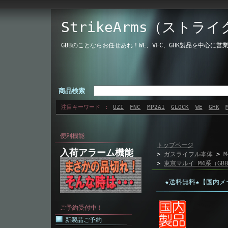
StrikeArms（ストラ
GBBのことならお任せあれ！WE、VFC、GHK製品を中心
商品検索
注目キーワード
UZI
FNC
MP2A1
GLOCK
WE
GHK
便利機能
トップページ
入荷アラーム機能
>
ガスライフル本体
>
M
>
東京マルイ M4系（GB
★送料無料★【国内メー
ご予約受付中！
新製品ご予約