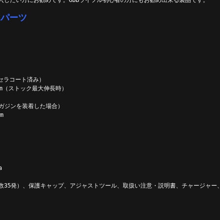
入したい方にお勧めです。GBBライフル初心者の方にもお勧め出来る製品です。
ムパーツ
社セラコート済み）
0 mm（ストック最大伸長時）
のマガジンを装着した場合）
m
a
数35発）、保護キャップ、アジャストツール、取扱い注意・説明書、チャージャー