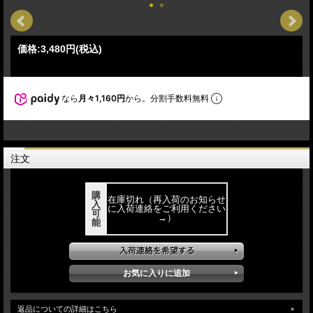
価格:
3,480円
(税込)
なら
月々1,160円
から。分割手数料無料
注文
購
在庫切れ（再入荷のお知らせ
入
に入荷連絡をご利用ください
可
→）
能
返品についての詳細はこちら