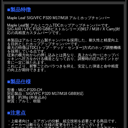
■製品特徴
Maple Leaf SIG/VFC P320 M17/M18 アルミホップチャンバー
Maple Leaf製 アルミニウムTDCホップアップチャンバーです。
SIG AIR / VFC P320 GBBピストルシリーズ(M17 / M18 / X Carry)対
応の高精度カスタムパーツです。
本製品はアルミニウム製チャンバーを採用した、耐久性と精度向上
を目的としたホップアップチャンバーです。
最大の特徴はTDC(トップ・デッド・センター)方式のホップ調整機構
を採用している点です。
従来の横方向からの押し込みとは異なり、真上から均一にホップパ
ッキンへ圧力をかける構造となっており、調整時の圧力ポイントが
常に一定に保たれます。
これにより、射撃ごとのバラつきを抑え、安定した弾道と命中精度
の向上が期待できます。
■製品仕様
型番：MLC-P320-CH
対応製品：SIG/VFC P320 M17/M18 GBB対応
重量：約38g (外装込み)
材質：アルミ、樹脂
■注意点
・上級者向け、エアガンの分解、組立技術を必要とする商品です。
・メーカーは断りなく仕様の変更を行うことがございます。