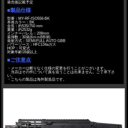
発売後記載予定
■製品仕様
型番：MY-RF-ISO556-BK
本体カラー：BK
全長：約535/750 mm
重量：約2532g
インナーバレル：208mm
装弾数：30発(6ｍｍBB弾)
発射方式：SEMI/FULL AUTO GBB
パワーソース：HFC134aガス
HOP：可変式
対象年齢18歳以上
■ご注意点
・メーカーは断りなく仕様の変更を行うことがございます。
当店はその件について責を追うことは出来ません。ご了承下さ
い。
・こちらの製品は海外製造品です。