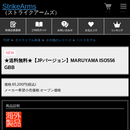
StrikeArms
（ストライクアームズ）
TOP
>
ガスライフル本体
>
その他のシリーズ
>
ベースモデル
NEW
★送料無料★【JPバージョン】MARUYAMA ISO556
GBB
価格:65,200円(税込)
メーカー希望小売価格:オープン価格
商品説明