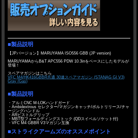
■製品説明
【JPバージョン】MARUYAMA ISO556 GBB (JP version)
MARUYAMAからB&T APC556 PDW 10.3inをベースにしたモデルが
登場！
スペアマガジンはこちら
VFC M4/HK416GBBR共通 30連スペアマガジン (STANAG GI V3)
Gray (Gas)
■製品説明
・アルミCNC M-LOKハンドガード
・Ambidextrous セレクター/マガジンキャッチ/ボルトリリース/チャ
ージングハンドル
・ARピストルグリップ
・MBT型フォールディングストック (QDスイベルソケット付)
・VFC M4 GBBR V3マガジン互換
■ストライクアームズのオススメポイント