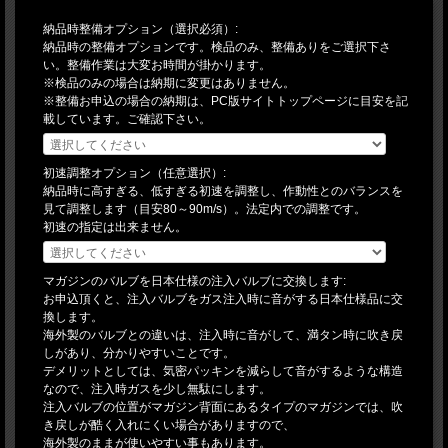
納品時整備オプション（選択必須）:
納品時の整備オプションです。検品のみ、整備ありをご選択下さ
い。整備作業は大変お時間が掛かります。
※検品のみの場合は納期に変更はありません。
※整備お申込の場合の納期は、PC版サイトトップページに目安を記
載しています。ご確認下さい。
初速調整オプション（任意選択）:
納品時に高すぎる、低すぎる初速を調整し、作動性とのバランスを
見て調整します（目安80～90m/s）。法定内での調整です。
初速の指定は出来ません。
マガジンのバルブを日本仕様の注入バルブに交換します:
お申込頂くと、注入バルブをガス注入時に音がする日本仕様品に交
換します。
海外製のバルブとの違いは、注入時に音がして、満タン時に吹き戻
しがあり、分かりやすいことです。
デメリットとしては、気密パッキンを減らして音がするような構造
なので、注入時ガスを少し無駄にします。
注入バルブの位置がマガジン背面にあるタイプのマガジンでは、吹
き戻しが酷く入れにくい場合がありますので、
海外製のままが使いやすい事もあります。