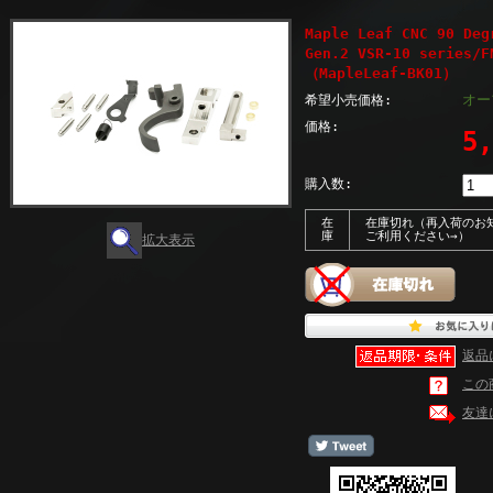
Maple Leaf CNC 90 
Gen.2 VSR-10 series/
（MapleLeaf-BK01）
オー
希望小売価格:
価格:
5
購入数:
在
在庫切れ（再入荷のお
庫
ご利用ください→）
拡大表示
返品
この
友達