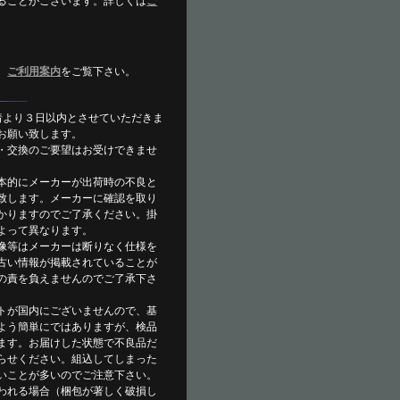
ることがございます。詳しくは
ご
。
、
ご利用案内
をご覧下さい。
着より３日以内とさせていただきま
お願い致します。
・交換のご要望はお受けできませ
本的にメーカーが出荷時の不良と
致します。メーカーに確認を取り
かりますのでご了承ください。掛
よって異なります。
像等はメーカーは断りなく仕様を
古い情報が掲載されていることが
の責を負えませんのでご了承下さ
トが国内にございませんので、基
よう簡単にではありますが、検品
ます。お届けした状態で不良品だ
らせください。組込してしまった
いことが多いのでご注意下さい。
われる場合（梱包が著しく破損し