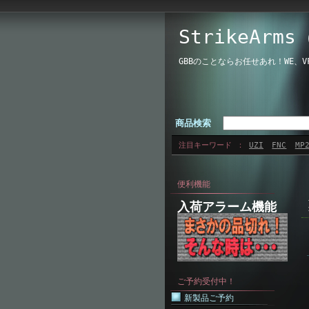
StrikeAr
GBBのことならお任せあれ！WE、
商品検索
注目キーワード
UZI
FNC
MP
便利機能
入荷アラーム機能
ご予約受付中！
新製品ご予約