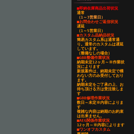
■即納在庫商品出荷状況
通常
（1～3営業日
）
■お問合わせご返信状況
遅延
（1～5営業日）
■カスタム品納品状況
簡易カスタム系は通常通
り。通常のカスタムは遅延
しています。
（整備なしの場合）
■GBB整備作業状況
納期未定12ヶ月～※作業状
況によります
新規案件は、納期未定で構
わない方のみ受付しており
ます。
納期未定をご了承の上、お
待ち頂ける方は受注致しま
す
■GBB修理作業状況
数日～未定※内容によりま
す
複雑な内容は納期のお約束
は出来ません。
■AEG関係作業状況
12ヶ月～※内容によります
■ワンオフカスタム