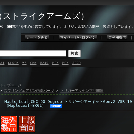
ms（ストライクアームズ）
VFC、GHK製品を中心に営業しています。オリジナル製品の開発、製造もしています
カートをみる
｜
マイページへログイン
｜
ご利用案内
2A1
GLOCK
WE
GHK
M249
MPX
MCX
APC9
トップページ
>
スプリングエアガン内部パーツ
>
トリガーアッセンブリ関連
Maple Leaf CNC 90 Degree トリガーシアーキットGen.2 VSR-10 
（MapleLeaf-BK01）