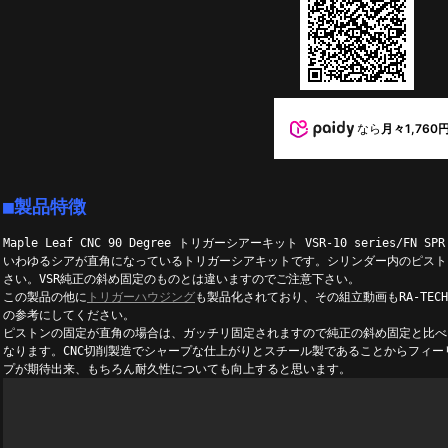
なら
月々1,760
■製品特徴
Maple Leaf CNC 90 Degree トリガーシアーキット VSR-10 series/FN SP
いわゆるシアが直角になっているトリガーシアキットです。シリンダー内のピスト
さい。VSR純正の斜め固定のものとは違いますのでご注意下さい。
この製品の他に
トリガーハウジング
も製品化されており、その組立動画もRA-TE
の参考にしてください。
ピストンの固定が直角の場合は、ガッチリ固定されますので純正の斜め固定と比べ
なります。CNC切削製造でシャープな仕上がりとスチール製であることからフィ
プが期待出来、もちろん耐久性についても向上すると思います。