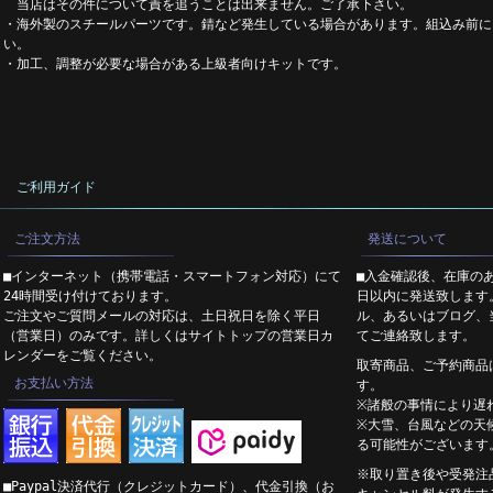
当店はその件について責を追うことは出来ません。ご了承下さい。
・海外製のスチールパーツです。錆など発生している場合があります。組込み前に
い。
・加工、調整が必要な場合がある上級者向けキットです。
ご利用ガイド
ご注文方法
発送について
■インターネット（携帯電話・スマートフォン対応）にて
■入金確認後、在庫の
24時間受け付けております。
日以内に発送致します
ご注文やご質問メールの対応は、土日祝日を除く平日
ル、あるいはブログ、
（営業日）のみです。詳しくはサイトトップの営業日カ
てご連絡致します。
レンダーをご覧ください。
取寄商品、ご予約商品
お支払い方法
す。
※諸般の事情により遅
※大雪、台風などの天
る可能性がございます
※取り置き後や受発注
■Paypal決済代行（クレジットカード）、代金引換（お