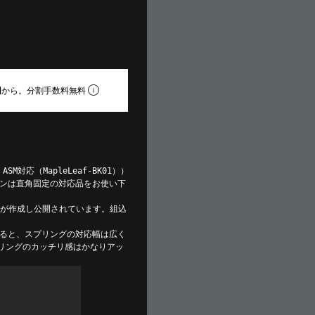
円
から。分割手数料無料
R ASM対応（MapleLeaf-BK01））
ンは直角固定の対応品をお使い下
CHが作成し公開されています。組込
ると、スプリングの対応幅は広く
ーリングのカッチリ感はかなりアッ