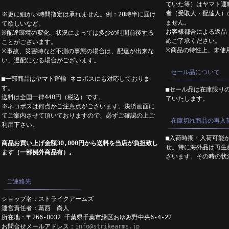
ていた等）はヤマト運
者（受取人・配達人）
※更に細かい時間指定は承れません。例：20時半に届け
ません。
て欲しいなど。
お客様都合による返品
※配達環境の変化、状況によっては多少の時間前後する
めご了承ください。
ことがございます。
※商品の特性上、未使
※事故、災害時など不測の事態の場合は、配達が出来な
い、遅配になる場合がございます。
セール品について
■一部商品はヤマト運輸 ネコポスにも対応しておりま
す。
■セール品は在庫限り
送料は全国一律440円（税込）です。
了いたします。
※ネコポスは何点かご注意点がございます。決済画面に
てご案内させて頂いておりますので、必ずご確認の上ご
在庫切れ商品の再入
利用下さい。
■入荷時期・入荷可能
商品お買い上げ金額30,000円から送料を当店が負担致し
せ。特に海外品は再生
ます（一部例外商品有）。
ざいます。その時の状
ご連絡先
ショップ名：ストライクアームズ
運営責任者：葛西 尚人
所在地：〒266-0032 千葉県千葉市緑区おゆみ野中央6-4-22
お問合せメールアドレス：
info@strikearms.jp