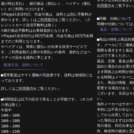
キャンセル料が発生す
届け時お支払）、銀行振込（前払い）、ペイディ（後払
利用案内
をご覧下さい
い）がご利用いただけます。
※Paypal決済代行、代金引換は、送料とは別に手数料が
■同梱、分納について
掛かります。詳しくは
ご利用案内
をご覧ください。（ク
同梱や分納については
レジットカード決済手数料は除く）
返品・交換について
※銀行振込手数料はお客様負担となります。
※Paypal決済代行は30万円未満、代金引換は10万円未満
■商品の特性上商品到
までのご利用となります。
す。メールにてご連絡
※ペイディは、簡単に後払いが出来る決済サービスで
期限を過ぎますと返品
す。ご利用金額の上限や分割払いの条件、規約などはペ
んので了承ください。
イディの定める規約に準じます。
返品、交換、返金は基
配達方法、送料について
認めた場合のみお受け
ます関係上お時間が掛
■通常配送はヤマト運輸の宅急便です。送料は地域別にな
かる時間はメーカーに
っております。
また、商品の情報、画
変更する場合があり、
詳しくは
ご利用案内
をご覧ください。
ございます。当店はそ
い。
■時間指定は以下の区分で承ることが可能です。（ネコポ
海外メーカーはサポー
ス便は除く）
本的には不良が出ない
午前中
してから出荷しており
14時～16時
った場合はまずはお知
16時～18時
等の場合、対応出来な
18時～20時
尚、輸送時の破損と思
19時～21時