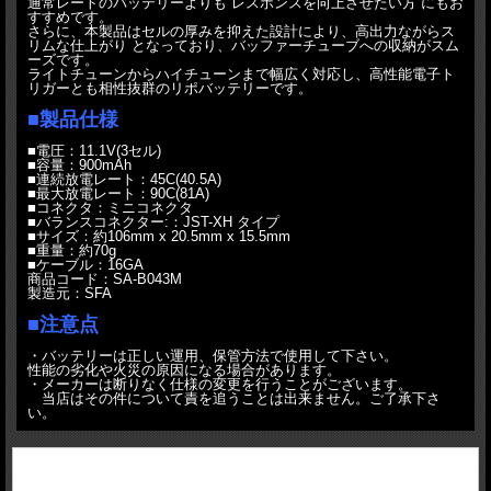
通常レートのバッテリーよりも レスポンスを向上させたい方 にもお
すすめです。
さらに、本製品はセルの厚みを抑えた設計により、高出力ながらス
リムな仕上がり となっており、バッファーチューブへの収納がスム
ーズです。
ライトチューンからハイチューンまで幅広く対応し、高性能電子ト
リガーとも相性抜群のリポバッテリーです。
■製品仕様
■電圧：11.1V(3セル)
■容量：900mAh
■連続放電レート：45C(40.5A)
■最大放電レート：90C(81A)
■コネクタ：ミニコネクタ
■バランスコネクター:：JST-XH タイプ
■サイズ：約106mm x 20.5mm x 15.5mm
■重量：約70g
■ケーブル：16GA
商品コード：SA-B043M
製造元：SFA
■注意点
・バッテリーは正しい運用、保管方法で使用して下さい。
性能の劣化や火災の原因になる場合があります。
・メーカーは断りなく仕様の変更を行うことがございます。
当店はその件について責を追うことは出来ません。ご了承下さ
い。