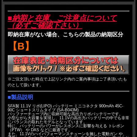
■納期と在庫、ご注意点について
（必ずご確認下さい）
即納在庫がない場合、こちらの製品の納期区分
【B】
※ご注文頂いた時点で上記リンク内のご案内事項はご了承頂いたも
のとして扱います。
■製品説明
SFA製 11.1V リポ(LIPO) バッテリー ミニコネクタ 900mAh 45C-
90C ショートスリムタイプ (SA-B043M)
バッファーチューブ内に収納可能な高出力リポバッテリーです。
小型ながら大容量を実現し、11.1Vの高出力バッテリーの中でも非常
にバランスの取れたモデルとなっています。
特に、バッテリーのパワーがレスポンスに影響を与える トレポン
（PTW） や DAS などに最適です。
また、11.1Vのハイパフォーマンスチューンを施した電動ガン や、