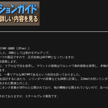
4M GBBR (JPver.)
用した、GBBとしては初のモデルアップ。
チーフの製品ですので、正式名称はAV74Mとなっていますが、
て取扱致します。
り、リアルな寸法を追求し、マウントの規格はワルシャワ条約規格を採用し、本物
ます。
は、一番リアルなAK74Mであるという自信を語っておりました。
ズを設計するにあたり、シリンダーの容量などを綿密に計算し、22mmの大径シリン
出された数値とのこと。
にタンク容量が107ccと公開されており、他の機種が公開されていないので、比べ
されておりますが、スチールプレス製造です。