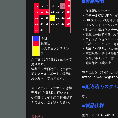
■製品特徴
2
3
4
5
6
7
8
・金属製レシーバー
9
10
11
12
13
14
15
・スチールCNC AK7
16
17
18
19
20
21
22
・CNCスチール成形ボ
23
24
25
26
27
28
29
・ロングストローク22
・耐久性に優れたスチー
30
31
・簡単に分解できるホッ
今日
・エジェクションポートから
休業日
・正確にシミュレートさ
システムメンテナン
・PSO-1やNSPUな
ス
・空撃ちモード付き軽量ア
・シリアルナンバー付
ご注文は24時間365日承って
・対象年齢18歳以上
おります。
休業日（土日祝日）は出荷作
VFCによる、詳細なセ
業やメールサポートの業務は
https://www.vegafor
お休みさせて頂きます。
■組込済カスタ
※システムメンテナンスは深
夜2時から朝8時に行います。
なし
その間はサイトのご利用がで
きません。ご了承ください。
■製品仕様
型番：VF2J-AK74M-BK8
営業状況