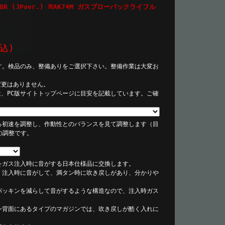
BR (JPver.) ※AK74M ガスブローバックライフル
込)
す。検品のみ、整備ありをご選択下さい。整備作業は大変お
変更はありません。
は、PC版サイトトップページに目安を記載しています。ご確
る初速を調整し、作動性とのバランスを見て調整します（目
での調整です。
をガス注入時に音がする日本仕様品に交換します。
、注入時に音がして、満タン時に吹き戻しがあり、分かりや
パッキンを減らして音がするような構造なので、注入時ガス
ン背面にあるタイプのマガジンでは、吹き戻しが酷く入れに