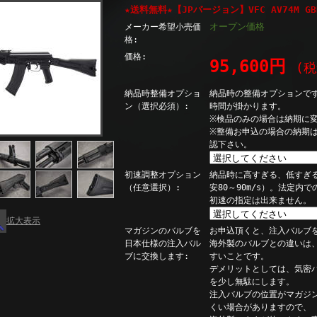
★送料無料★【JPバージョン】VFC AV74M GB
オープン価格
メーカー希望小売価
格:
価格:
95,600円
(税
納品時整備オプショ
納品時の整備オプションで
ン（選択必須）:
時間が掛かります。
※検品のみの場合は納期に
※整備お申込の場合の納期
認下さい。
初速調整オプション
納品時に高すぎる、低すぎ
（任意選択）:
安80～90m/s）。法定内
初速の指定は出来ません。
拡大表示
マガジンのバルブを
お申込頂くと、注入バルブ
日本仕様の注入バル
海外製のバルブとの違いは
ブに交換します:
すいことです。
デメリットとしては、気密
を少し無駄にします。
注入バルブの位置がマガジ
くい場合がありますので、