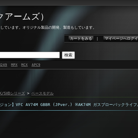
イクアームズ）
に営業しています。オリジナル製品の開発、製造もしています。
カートをみる
｜
マイページへログイ
M249
MPX
MCX
APC9
K/SVDシリーズ
>
ベースモデル
ョン】VFC AV74M GBBR (JPver.) ※AK74M ガスブローバックライ