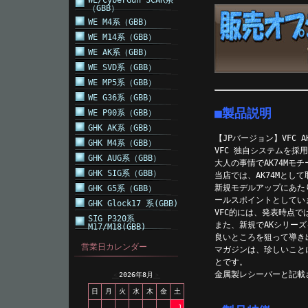
WE/CyberGun SCAR系
（GBB）
WE M4系（GBB）
WE M14系（GBB）
WE AK系（GBB）
WE SVD系（GBB）
WE MP5系（GBB）
WE G36系（GBB）
■製品説明
WE P90系（GBB）
GHK AK系（GBB）
【JPバージョン】VFC AK7
GHK M4系（GBB）
VFC 独自システムを採
GHK AUG系（GBB）
大人の事情でAK74Mモ
GHK SIG系（GBB）
当店では、AK74Mとし
新規モデルアップにあた
GHK G5系（GBB）
ールスポイントとしてい
GHK Glock17 系(GBB)
VFC的には、発表時点で
SIG P320系
また、新規でAKシリー
M17/M18(GBB)
良いところを狙って導き
営業日カレンダー
マガジンは、珍しいこと
とです。
金属製レシーバーと記載
＜
2026年8月
＞
日
月
火
水
木
金
土
1