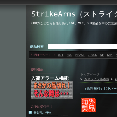
StrikeArms（ストラ
GBBのことならお任せあれ！WE、VFC、GHK製品を中心
商品検索
注目キーワード
UZI
FNC
MP2A1
GLOCK
WE
GHK
便利機能
トップページ
入荷アラーム機能
>
ガスライフル本体
>
A
★送料無料★【JPバージ
ご予約受付中！
新製品ご予約