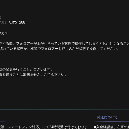
)
LL AUTO GBB
aガス
作する際、フォロアーが上がりきっている状態で操作してしまうとおかしくなるこ
装填れている状態か、棒等でフォロアーを押し込んだ状態で操作してください。
様の変更を行うことがございます。
責を追うことは出来ません。ご了承下さい。
発送について
電話・スマートフォン対応）にて24時間受け付けておりま
■入金確認後、在庫の