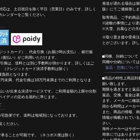
発送が遅れる場合は個
対応は、土日祝日を除く平日（営業日）のみです。詳しく
版）にてご連絡致しま
カレンダーをご覧ください。
取寄商品、ご予約商品
※諸般の事情により遅
※大雪、台風などの天
※取り置き後や受発注
とがございます。詳し
クレジットカード）、代金引換（お届け時お支払）、銀行振
■同梱、分納について
（後払い）がご利用いただけます。
同梱や分納については
代金引換は、送料とは別に手数料が掛かります。詳しくは
ご
返品・交換について
。（クレジットカード決済手数料は除く）
様負担となります。
■商品の特性上商品到
30万円未満、代金引換は10万円未満までのご利用となりま
願い致します。
期限を過ぎますと返品
払いが出来る決済サービスです。ご利用金額の上限や分割
返品、交換、返金は基
ペイディの定める規約に準じます。
ます。メーカーに確認
て
掛かる時間はメーカー
また、商品の情報、画
の宅急便です。送料は地域別になっております。
情報が掲載されている
さい。
覧ください。
海外メーカーはサポー
簡単にではありますが
で承ることが可能です。（ネコポス便は除く）