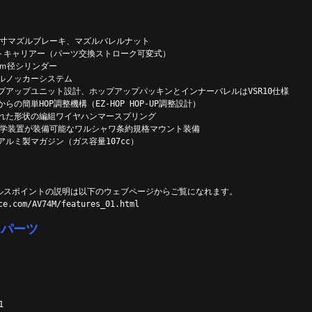
4 実寸マズルブレーキ、マズルバレルナット
ルトキャリアー（パーツ交換ストローク可変式）
ｍｍ径シリンダー
ルノッカーシステム
プアップユニット設計、ホップアップパッキンとインナーバレルはVSR10仕様
の簡単HOP調整機構（EZ-HOP HOP-UP調整設計）
れた形状の編組ワイヤハンマースプリング
どの光学装置が装備可能なワルシャワ条約規格マウント装備
ルミ製マガジン（ガス容量107cc）
ールスポイントの説明は以下のウェブページからご覧になれます。
ce.com/AV74M/features_01.html
ムパーツ
1