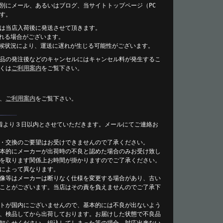
別にメール、あるいはブログ、当サイトトップページ（PC
す。
は当店入荷後に発送させて頂きます。
れる場合がございます。
候状況により、運送に遅れが生じる可能性がございます。
品の発注後などのキャンセルにはキャンセル料が発生するこ
くは
ご利用案内
をご覧下さい。
、
ご利用案内
をご覧下さい。
着より３日以内とさせていただきます。メールにてご連絡お
・交換のご要望はお受けできませんので了承ください。
本的にメーカーが出荷時の不良と認めた場合のみお受け致し
を取ります関係上お時間が掛かりますのでご了承ください。
によって異なります。
像等はメーカーは断りなく仕様を変更する場合があり、古い
ことがございます。当店はその責を負えませんのでご了承下
トが国内にございませんので、基本的には不良が出ないよう
、検品してから出荷しております。お届けした状態で不良品