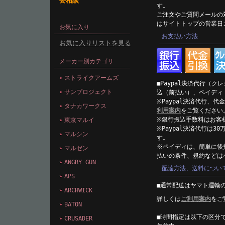
要相談
す。
ご注文やご質問メールの
はサイトトップの営業日
お気に入り
お支払い方法
お気に入りリストを見る
メーカー別カテゴリ
ストライクアームズ
■Paypal決済代行（
サンプロジェクト
込（前払い）、ペイディ
※Paypal決済代行、
タナカワークス
利用案内
をご覧ください
※銀行振込手数料はお客
東京マルイ
※Paypal決済代行は
マルシン
す。
※ペイディは、簡単に後
マルゼン
払いの条件、規約などは
ANGRY GUN
配達方法、送料につい
APS
■通常配送はヤマト運輸
ARCHWICK
詳しくは
ご利用案内
をご
BATON
■時間指定は以下の区分
CRUSADER