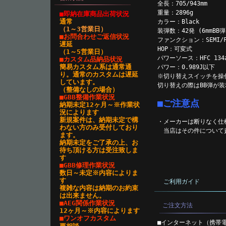
全長：705/943mm
重量：2896g
■即納在庫商品出荷状況
通常
カラー：Black
（1～3営業日
）
装弾数：42発 (6mmBB弾
■お問合わせご返信状況
ファンクション：SEMI/FU
遅延
HOP：可変式
（1～5営業日）
パワーソース：HFC 134
■カスタム品納品状況
簡易カスタム系は通常通
パワー：0.989J以下
り。通常のカスタムは遅延
※切り替えスイッチを操
しています。
切り替えの際はBB弾が
（整備なしの場合）
■GBB整備作業状況
■ご注意点
納期未定12ヶ月～※作業状
況によります
新規案件は、納期未定で構
・メーカーは断りなく仕
わない方のみ受付しており
当店はその件について
ます。
納期未定をご了承の上、お
待ち頂ける方は受注致しま
す
■GBB修理作業状況
数日～未定※内容によりま
す
ご利用ガイド
複雑な内容は納期のお約束
は出来ません。
■AEG関係作業状況
ご注文方法
12ヶ月～※内容によります
■ワンオフカスタム
■インターネット（携帯