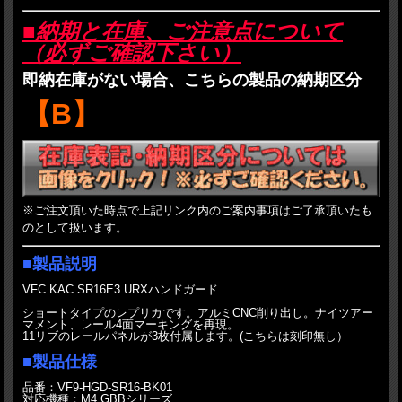
■納期と在庫、ご注意点について
（必ずご確認下さい）
即納在庫がない場合、こちらの製品の納期区分
【B】
※ご注文頂いた時点で上記リンク内のご案内事項はご了承頂いたも
のとして扱います。
■製品説明
VFC KAC SR16E3 URXハンドガード
ショートタイプのレプリカです。アルミCNC削り出し。ナイツアー
マメント、レール4面マーキングを再現。
11リブのレールパネルが3枚付属します。(こちらは刻印無し）
■製品仕様
品番：VF9-HGD-SR16-BK01
対応機種：M4 GBBシリーズ