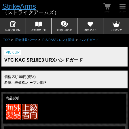
StrikeArms
（ストライクアームズ）
TOP
>
長物外装パーツ
>
RIS/RAS/フロント関連
>
ハンドガード
PICK UP
VFC KAC SR16E3 URXハンドガード
価格:23,100円(税込)
希望小売価格:オープン価格
商品説明