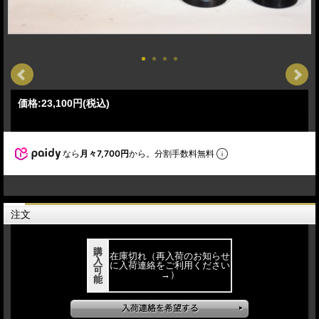
価格:
23,100円
(税込)
なら
月々7,700円
から。分割手数料無料
注文
購
在庫切れ（再入荷のお知らせ
入
に入荷連絡をご利用ください
可
→）
能