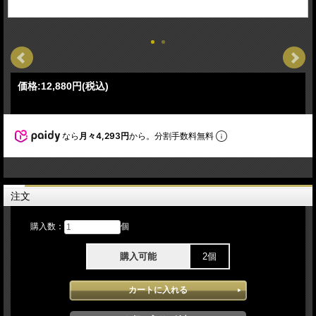
価格:
12,880円
(税込)
なら
月々4,293円
から。分割手数料無料
注文
購入数：
個
購入可能
2個