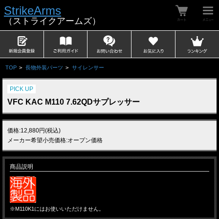
StrikeArms
（ストライクアームズ）
TOP
>
長物外装パーツ
>
サイレンサー
PICK UP
VFC KAC M110 7.62QDサプレッサー
価格:12,880円(税込)
メーカー希望小売価格:オープン価格
商品説明
※M110K1にはお使いいただけません。