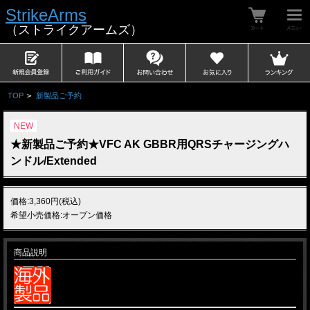
StrikeArms
（ストライクアームズ）
TOP
>
新製品ご予約
NEW
★新製品ご予約★VFC AK GBBR用QRSチャージングハ
ンドル/Extended
価格:3,360円(税込)
希望小売価格:オープン価格
商品説明