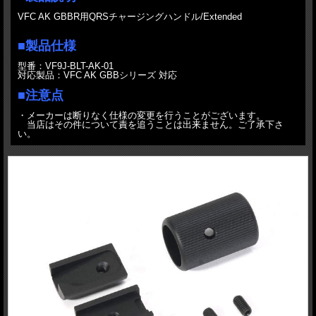
・
発売日の違うご予約品を複数種類ご予約頂くことはご遠慮ください。同一の発売
VFC AK GBBR用QRSチャージングハンドル/Extended
予定日でまとめてご注文をお願いします。
・商品ページ記載の納期区分は発売後のものになります。
■製品仕様
・新製品に整備他、カスタムオプションが設定されており、申し込みをされた場合
は納期は作業の分遅れます。整備納期については、製品発売時の状況によって変わ
型番：VF9J-BLT-AK-01
ります。尚、その時の状況をお知りになりたい場合はお問い合わせよりご連絡くだ
対応製品：VFC AK GBBシリーズ 対応
さい。
・その他何か問題が生じた場合はその都度対応を決めさせて頂きたいと思います。
■注意点
・メーカーは断りなく仕様の変更を行うことがございます。
当店はその件について責を追うことは出来ません。ご了承下さ
い。