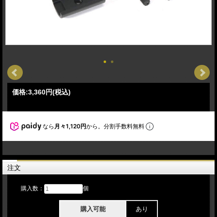
価格:
3,360円
(税込)
なら
月々1,120円
から。分割手数料無料
注文
購入数：
個
購入可能
あり