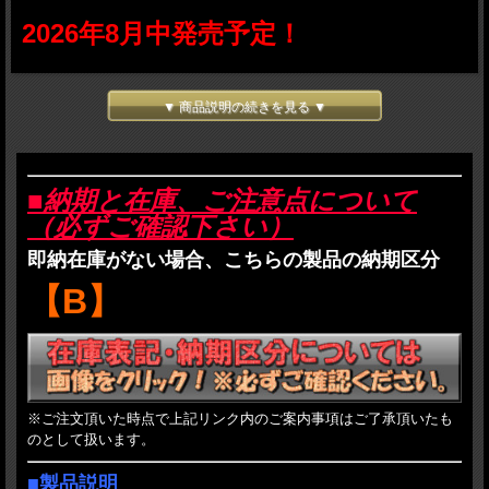
2026年8月中発売予定！
■新製品ご予約商品注意事項
▼ 商品説明の続きを見る ▼
・ご予約をされた方は以下のご注意事項と、当店のご利用案内に記載されているす
べての事項に了承したものとみなされます。
・
発売後のお届けとなり、受注順の発送となります。
・発売予定日は、あくまでメーカー発表の予定日であり発売を確約するものではご
■納期と在庫、ご注意点について
ざいません。
（必ずご確認下さい）
・商品価格は予価であり、メーカーの価格が変更となった場合や為替などの状況次
第でご提供価格が変更になる場合がございます。
即納在庫がない場合、こちらの製品の納期区分
・入荷が数割れになった場合は、
受注順に割り当て
を行います。
・入荷が数割れの場合かつ、割り当てを受けられなかった方のご予約品は、次回以
【B】
降の再入荷にて出荷を行います。特にメーカー生産完了後のご予約は数量の調整が
出来ませんので、確実に手に入れたい場合はお早めにご予約を頂いたほうが確率は
高まります。（一部メーカーを除く）
・メーカーが断りなく仕様を変更する場合がありますが、その責は負いかねます。
・
販売時、着日指定はお受けできません。
発売後のご依頼はお受け致します。
・お支払は、銀行振込、代金引換、Paypalが選択可能ですが、ご予約品に関しては
到着時支払いの代金引換をお勧めいたします。
・
ご予約品と通常の在庫品を一緒にお買上げ頂くことは基本的にご遠慮ください。
※ご注文頂いた時点で上記リンク内のご案内事項はご了承頂いたも
どうしても必要な場合も分納はお受けしません。すべて揃ってからの発送になりま
のとして扱います。
す。また、途中キャンセルもお受けできなくなります。
お支払方法もこの場合は代金引換はご利用できません。前払いのお支払方法をご選
■製品説明
択ください。