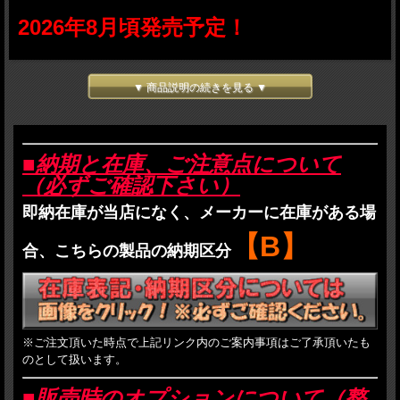
2026年8月頃発売予定！
■新製品ご予約商品注意事項
▼ 商品説明の続きを見る ▼
・ご予約をされた方は以下のご注意事項と、当店のご利用案内に記載されているす
べての事項に了承したものとみなされます。
・
発売後のお届けとなり、受注順の発送となります。
・発売予定日は、あくまでメーカー発表の予定日であり発売を確約するものではご
■納期と在庫、ご注意点について
ざいません。
（必ずご確認下さい）
・商品価格は予価であり、メーカーの価格が変更となった場合や為替などの状況次
第でご提供価格が変更になる場合がございます。
即納在庫が当店になく、メーカーに在庫がある場
・入荷が数割れになった場合は、
受注順に割り当て
を行います。
・入荷が数割れの場合かつ、割り当てを受けられなかった方のご予約品は、次回以
【B】
降の再入荷にて出荷を行います。特にメーカー生産完了後のご予約は数量の調整が
合、こちらの製品の納期区分
出来ませんので、確実に手に入れたい場合はお早めにご予約を頂いたほうが確率は
高まります。（一部メーカーを除く）
・メーカーが断りなく仕様を変更する場合がありますが、その責は負いかねます。
・
販売時、着日指定はお受けできません。
発売後のご依頼はお受け致します。
・お支払は、銀行振込、代金引換、Paypalが選択可能ですが、ご予約品に関しては
到着時支払いの代金引換をお勧めいたします。
・
ご予約品と通常の在庫品を一緒にお買上げ頂くことは基本的にご遠慮ください。
※ご注文頂いた時点で上記リンク内のご案内事項はご了承頂いたも
どうしても必要な場合も分納はお受けしません。すべて揃ってからの発送になりま
のとして扱います。
す。また、途中キャンセルもお受けできなくなります。
お支払方法もこの場合は代金引換はご利用できません。前払いのお支払方法をご選
■販売時のオプションについて（整
択ください。