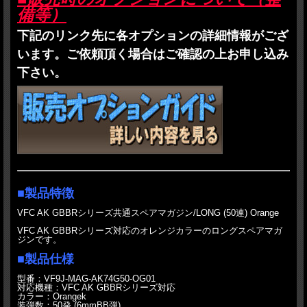
・
発売日の違うご予約品を複数種類ご予約頂くことはご遠慮ください。同一の発売
備等）
予定日でまとめてご注文をお願いします。
・商品ページ記載の納期区分は発売後のものになります。
下記のリンク先に各オプションの詳細情報がござ
・新製品に整備他、カスタムオプションが設定されており、申し込みをされた場合
います。ご依頼頂く場合はご確認の上お申し込み
は納期は作業の分遅れます。整備納期については、製品発売時の状況によって変わ
ります。尚、その時の状況をお知りになりたい場合はお問い合わせよりご連絡くだ
下さい。
さい。
・その他何か問題が生じた場合はその都度対応を決めさせて頂きたいと思います。
■製品特徴
VFC AK GBBRシリーズ共通スペアマガジン/LONG (50連) Orange
VFC AK GBBRシリーズ対応のオレンジカラーのロングスペアマガ
ジンです。
■製品仕様
型番：VF9J-MAG-AK74G50-OG01
対応機種：VFC AK GBBRシリーズ対応
カラー：Orangek
装弾数：50発 (6mmBB弾)