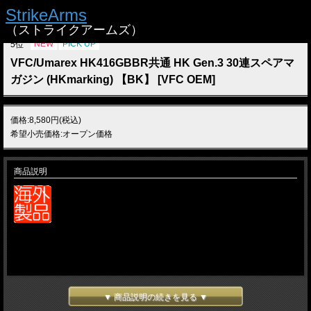
StrikeArms
TOP
>
マガジン
>
ガスライフル系マガジン
（ストライクアームズ）
NEW
PICK UP
5位
VFC/Umarex HK416GBBR共通 HK Gen.3 30連スペアマ
ガジン (HKmarking) 【BK】 [VFC OEM]
価格:8,580円(税込)
希望小売価格:オープン価格
商品説明
▼ 商品説明の続きを見る ▼