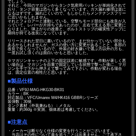
でしょう。
それと、今回のマガジンからタンク気密用パッキンが単純化されて
おり、タンク容量は恐らく多くなっています。ガス漏れ修理は楽に
なるはずです。漏れにくいので、もしかしたらメンテナンスフリー
に近いかもしれません。
それとフォロアーと連動している、空撃ちモード部分にも改良が入
っていて、レバーが片持ちであったのが、左右で支える形に変更に
なりました。弾上がりの改善と、ボルトストップの確実性アップに
期待が持てる改良になっています。
リリースされた翌日に書いているので、まだ分かっていない部分も
あるかもしれませんが、ガスの使い方に変更があることと、各部の
改良で良くなっているので、外装の好き嫌いで選ぶ方以外の方も、
一度お試し頂くのは面白いかもと思いました。
※マガジンキャッチの上下の固定誤差に敏感です。作動が著しく悪
い場合は、マガジンを自重で固定している状態で撃った後に、マガ
ジンを手で下から押さえて撃ってみて下さい。作動が変わる場合
は、固定位置の相性だと思います。
■製品仕様
品番：VF9J-MAG-HKG30-BK01
カラー：BK
対応製品：VFC/Umarex M4/HK416 GBBRシリーズ
装弾数：30発
タンク素材（外装兼ねる）：メタル
重量：約360g ※実測、個体差は考慮してください。
■注意点
・メーカーは断りなく仕様の変更を行うことがございます。
当店はその件について責を追うことは出来ません。ご了承下さ