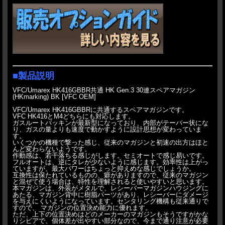
■製品説明
VFC/Umarex HK416GBBR共通 HK Gen.3 30連スペアマガジン
(HKmarking) BK [VFC OEM]
VFC/Umarex HK416GBBRに共通するスペアマガジンです。
VFC HK416とM4どちらにも対応します。
ガスルートパッキンが最新型になっており、内部がテーパー状にな
り、ガスの量よりも速度で動かすように設計思想が変わっていま
す。
いくつかの機種で撃った感じ、従来のマガジンと初速の出方はほと
んど変わらないようです。
作動感は、若干落ちる感じがします。セミオートで感じ易いです。
フルオートは、逆にタレが少ないように感じます。効率性は上がっ
ていますが、最大パワーはちょっと抑えめな感じでしょうか。
互換性は保たれているものの、癖がありますので、従来のマガジン
と混ぜて使う場合は、特性を理解されると使いやすいと思います。
本マガジンは、外装がメタルで、レシーバーマガジンハウジングに
あたる、マガジン背中に樹脂パーツがあり、レシーバーにダメージ
を与えにくいようになっています。センタリング機構も従来通りで
すので、 マガジンの位置決め能力に優れます。
ただ、上下の位置決めはどのメーカーのマガジンもそうですがかな
りシビアで、個体差が出やすい部分なので、今まで通り注意が必要