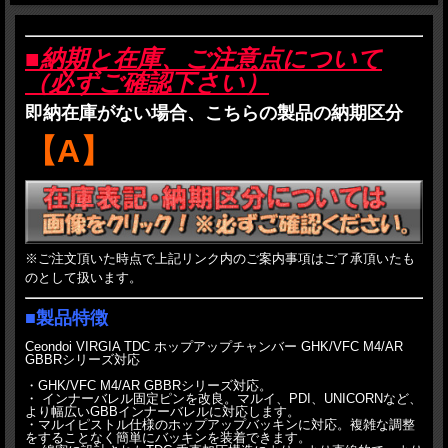
■納期と在庫、ご注意点について
（必ずご確認下さい）
即納在庫がない場合、こちらの製品の納期区分
【A】
※ご注文頂いた時点で上記リンク内のご案内事項はご了承頂いたも
のとして扱います。
■製品特徴
Ceondoi VIRGIA TDC ホップアップチャンバー GHK/VFC M4/AR
GBBRシリーズ対応
・GHK/VFC M4/AR GBBRシリーズ対応。
・ インナーバレル固定ピンを改良。マルイ、PDI、UNICORNなど、
より幅広いGBBインナーバレルに対応します。
・マルイピストル仕様のホップアップバッキンに対応。複雑な調整
をすることなく簡単にバッキンを装着できます。