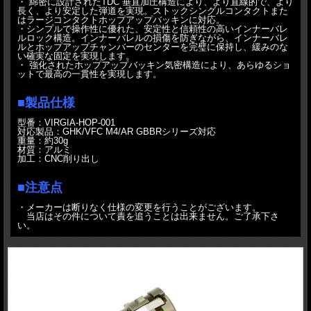
・ 綿密に設計されたTDC 垂直加圧構造により、より直線的で、より
長く、より安定した弾道を実現。ストックシングルコンタクトまた
はラージコンタクトホップアップバッキンに対応。
・シンプルで操作性に優れた、安定性と信頼性の高いインナーバレ
ルロック構造。インナーバレルの損傷を防ぎながら、インナーバレ
ルとホップアップチャンバーのセンターを完璧に保持し、緩みのな
い確実な固定を実現します。
・ 強化されたホップアップバッキン気密構造により、あらゆるショ
ットで最高の一貫性を実現します。
■製品仕様
型番：VIRGIA-HOP-001
対応製品：GHK/VFC M4/AR GBBRシリーズ対応
重量：約30g
材質：アルミ
加工：CNC削り出し
■注意点
・メーカーは断りなく仕様の変更を行うことがございます。
当店はその件について責を追うことは出来ません。ご了承下さ
い。