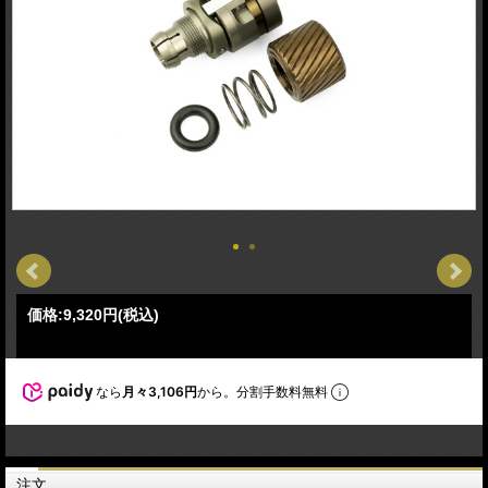
価格:
9,320円
(税込)
なら
月々3,106円
から。分割手数料無料
注文