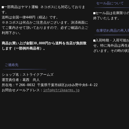
セール品について
■一部商品はヤマト運輸 ネコポスにも対応しておりま
す。
■セール品は在庫限り
送料は全国一律440円（税込）です。
終了いたします。
※ネコポスは何点かご注意点がございます。決済画面に
てご案内させて頂いておりますので、必ずご確認の上ご
在庫切れ商品の再入
利用下さい。
■入荷時期・入荷可能
商品お買い上げ金額30,000円から送料を当店が負担致
せ。特に海外品は再生
します（一部例外商品有）。
ざいます。その時の状
ご連絡先
ショップ名：ストライクアームズ
運営責任者：葛西 尚人
所在地：〒266-0032 千葉県千葉市緑区おゆみ野中央6-4-22
お問合せメールアドレス：
info@strikearms.jp