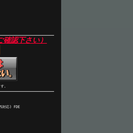
ご確認下さい）
】
ます。
S対応) FDE