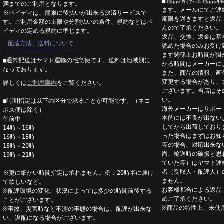
■商品の特性上商品到
満までのご利用となります。
ます。メールにてご連
※ペイディは、簡単に後払いが出来る決済サービスで
期限を過ぎますと返品
す。ご利用金額の上限や分割払いの条件、規約などはペ
んので了承ください。
イディの定める規約に準じます。
返品、交換、返金は基
配達方法、送料について
認めた場合のみお受け
ます関係上お時間が掛
■通常配送はヤマト運輸の宅急便です。送料は地域別に
かる時間はメーカーに
なっております。
また、商品の情報、画
変更する場合があり、
詳しくは
ご利用案内
をご覧ください。
ございます。当店はそ
い。
■時間指定は以下の区分で承ることが可能です。（ネコ
海外メーカーはサポー
ポス便は除く）
本的には不良が出ない
午前中
してから出荷しており
14時～16時
った場合はまずはお知
16時～18時
等の場合、対応出来な
18時～20時
尚、輸送時の破損と思
19時～21時
ていた等）はヤマト運
者（受取人・配達人）
※更に細かい時間指定は承れません。例：20時半に届け
ません。
て欲しいなど。
お客様都合による返品
※配達環境の変化、状況によっては多少の時間前後する
めご了承ください。
ことがございます。
※商品の特性上、未使
※事故、災害時など不測の事態の場合は、配達が出来な
い、遅配になる場合がございます。