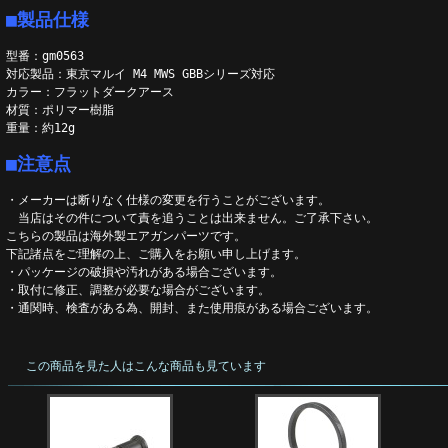
■製品仕様
型番：gm0563
対応製品：東京マルイ M4 MWS GBBシリーズ対応
カラー：フラットダークアース
材質：ポリマー樹脂
重量：約12g
■注意点
・メーカーは断りなく仕様の変更を行うことがございます。
当店はその件について責を追うことは出来ません。ご了承下さい。
こちらの製品は海外製エアガンパーツです。
下記諸点をご理解の上、ご購入をお願い申し上げます。
・パッケージの破損や汚れがある場合ございます。
・取付に修正、調整が必要な場合がございます。
・通関時、検査がある為、開封、また使用痕がある場合ございます。
この商品を見た人はこんな商品も見ています