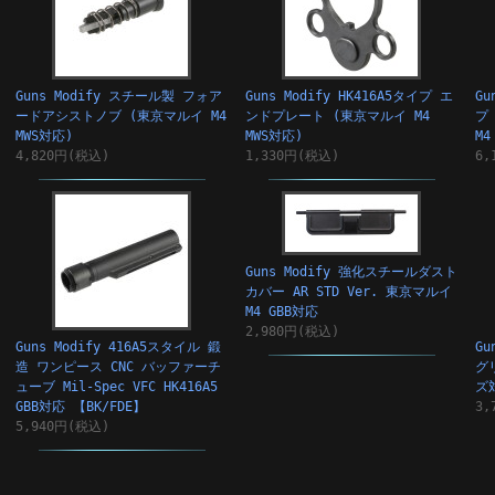
Guns Modify スチール製 フォア
Guns Modify HK416A5タイプ エ
Gu
ードアシストノブ (東京マルイ M4
ンドプレート (東京マルイ M4
プ
MWS対応)
MWS対応)
M4
4,820円(税込)
1,330円(税込)
6,
Guns Modify 強化スチールダスト
カバー AR STD Ver. 東京マルイ
M4 GBB対応
2,980円(税込)
Guns Modify 416A5スタイル 鍛
Gu
造 ワンピース CNC バッファーチ
グ
ューブ Mil-Spec VFC HK416A5
ズ
GBB対応 【BK/FDE】
3,
5,940円(税込)