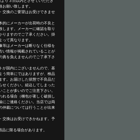
着より３日以内とさせていただき
絡お願い致します。
・交換のご要望はお受けできませ
本的にメーカーが出荷時の不良と
致します。メーカーに確認を取り
かりますのでご了承ください。掛
よって異なります。
像等はメーカーは断りなく仕様を
古い情報が掲載されていることが
の責を負えませんのでご了承下さ
トが国内にございませんので、基
よう簡単にではありますが、検品
ます。お届けした状態で不良品だ
らせください。組込してしまった
いことが多いのでご注意下さい。
われる場合（梱包が著しく破損し
輸にご連絡ください。当店では両
の仲裁については行うことが出来
・交換はお受けできかねます。予
用品に限る場合があります。