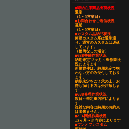
■即納在庫商品出荷状況
通常
（1～3営業日
）
■お問合わせご返信状況
遅延
（1～5営業日）
■カスタム品納品状況
簡易カスタム系は通常通
り。通常のカスタムは遅延
しています。
（整備なしの場合）
■GBB整備作業状況
納期未定12ヶ月～※作業状
況によります
新規案件は、納期未定で構
わない方のみ受付しており
ます。
納期未定をご了承の上、お
待ち頂ける方は受注致しま
す
■GBB修理作業状況
数日～未定※内容によりま
す
複雑な内容は納期のお約束
は出来ません。
■AEG関係作業状況
12ヶ月～※内容によります
■ワンオフカスタム