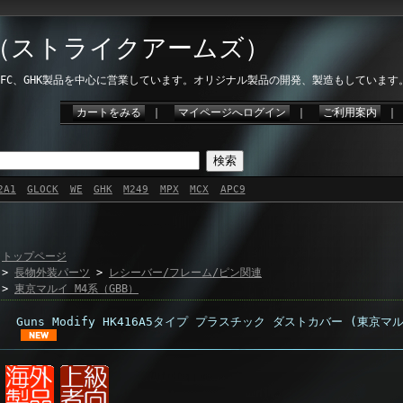
ms（ストライクアームズ）
、VFC、GHK製品を中心に営業しています。オリジナル製品の開発、製造もしています
カートをみる
｜
マイページへログイン
｜
ご利用案内
2A1
GLOCK
WE
GHK
M249
MPX
MCX
APC9
トップページ
>
長物外装パーツ
>
レシーバー/フレーム/ピン関連
>
東京マルイ M4系（GBB）
Guns Modify HK416A5タイプ プラスチック ダストカバー (東京マル