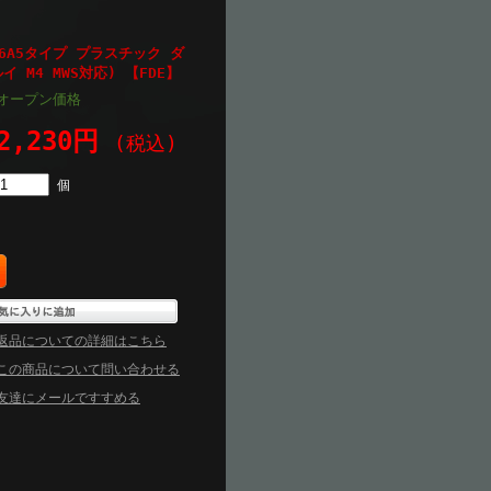
K416A5タイプ プラスチック ダ
 M4 MWS対応) 【FDE】
オープン価格
2,230円
(税込)
個
返品についての詳細はこちら
この商品について問い合わせる
友達にメールですすめる