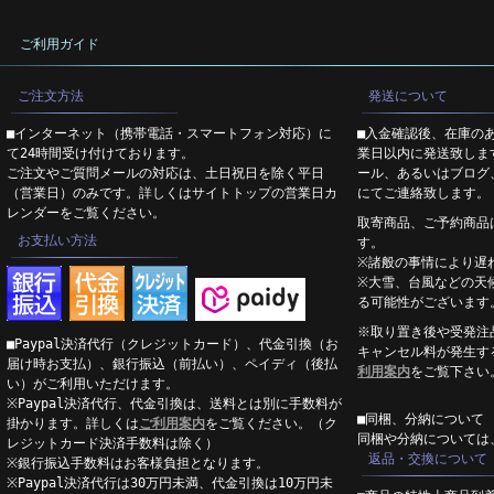
ご利用ガイド
ご注文方法
発送について
■インターネット（携帯電話・スマートフォン対応）に
■入金確認後、在庫の
て24時間受け付けております。
業日以内に発送致しま
ご注文やご質問メールの対応は、土日祝日を除く平日
ール、あるいはブログ
（営業日）のみです。詳しくはサイトトップの営業日カ
にてご連絡致します。
レンダーをご覧ください。
取寄商品、ご予約商品
お支払い方法
す。
※諸般の事情により遅
※大雪、台風などの天
る可能性がございます
※取り置き後や受発注
■Paypal決済代行（クレジットカード）、代金引換（お
キャンセル料が発生す
届け時お支払）、銀行振込（前払い）、ペイディ（後払
利用案内
をご覧下さい
い）がご利用いただけます。
※Paypal決済代行、代金引換は、送料とは別に手数料が
■同梱、分納について
掛かります。詳しくは
ご利用案内
をご覧ください。（ク
同梱や分納については
レジットカード決済手数料は除く）
返品・交換について
※銀行振込手数料はお客様負担となります。
※Paypal決済代行は30万円未満、代金引換は10万円未