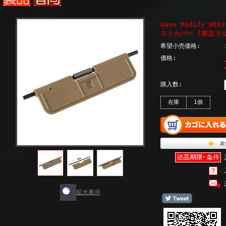
Guns Modify H
ストカバー (東京マルイ
希望小売価格:
価格:
購入数:
在庫
1個
拡大表示