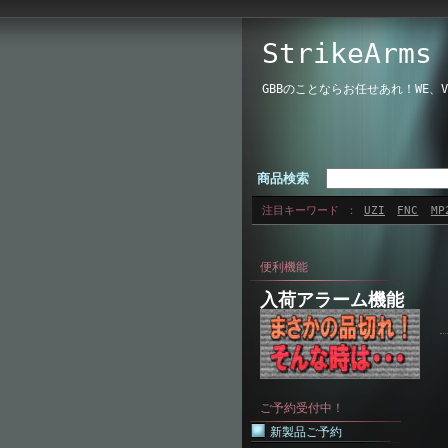
StrikeAr
GBBのことならお任せあれ！WE
商品検索
注目キーワード
UZI
FNC
MP
便利機能
入荷アラーム機能
ご予約受付中！
新製品ご予約