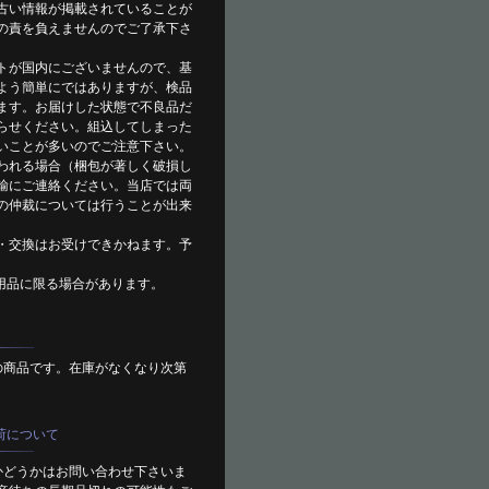
古い情報が掲載されていることが
の責を負えませんのでご了承下さ
トが国内にございませんので、基
よう簡単にではありますが、検品
ます。お届けした状態で不良品だ
らせください。組込してしまった
いことが多いのでご注意下さい。
われる場合（梱包が著しく破損し
輸にご連絡ください。当店では両
の仲裁については行うことが出来
・交換はお受けできかねます。予
用品に限る場合があります。
の商品です。在庫がなくなり次第
荷について
かどうかはお問い合わせ下さいま