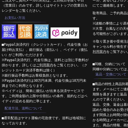
ご注文やご質問メールの対応は、土日祝日を除く平日
ール、あるいはブログ
（営業日）のみです。詳しくはサイトトップの営業日カ
にてご連絡致します。
レンダーをご覧ください。
取寄商品、ご予約商品
お支払い方法
す。
※諸般の事情により遅
※大雪、台風などの天
る可能性がございます
※取り置き後や受発注
■Paypal決済代行（クレジットカード）、代金引換（お
キャンセル料が発生す
届け時お支払）、銀行振込（前払い）、ペイディ（後払
利用案内
をご覧下さい
い）がご利用いただけます。
※Paypal決済代行、代金引換は、送料とは別に手数料が
■同梱、分納について
掛かります。詳しくは
ご利用案内
をご覧ください。（ク
同梱や分納については
レジットカード決済手数料は除く）
返品・交換について
※銀行振込手数料はお客様負担となります。
※Paypal決済代行は30万円未満、代金引換は10万円未
■商品の特性上商品到
満までのご利用となります。
ます。メールにてご連
※ペイディは、簡単に後払いが出来る決済サービスで
期限を過ぎますと返品
す。ご利用金額の上限や分割払いの条件、規約などはペ
んので了承ください。
イディの定める規約に準じます。
返品、交換、返金は基
配達方法、送料について
認めた場合のみお受け
ます関係上お時間が掛
■通常配送はヤマト運輸の宅急便です。送料は地域別に
かる時間はメーカーに
なっております。
また、商品の情報、画