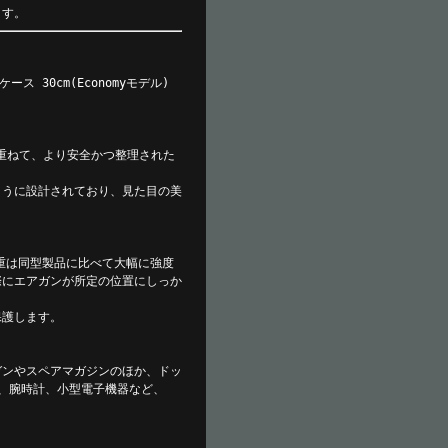
ます。
ース 30cm(Economyモデル)
み重ねて、より安全かつ整理された
うように設計されており、見た目の美
重は同型製品に比べて大幅に強度
際にエアガンが所定の位置にしっか
保護します。
ドガンやスペアマガジンのほか、ドッ
、腕時計、小型電子機器など、
。