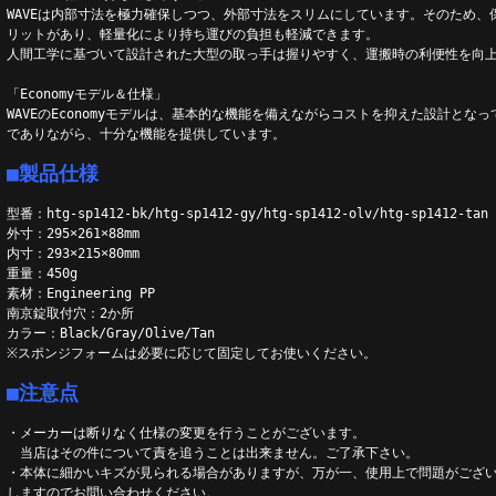
WAVEは内部寸法を極力確保しつつ、外部寸法をスリムにしています。そのため、
リットがあり、軽量化により持ち運びの負担も軽減できます。
人間工学に基づいて設計された大型の取っ手は握りやすく、運搬時の利便性を向
「Economyモデル＆仕様」
WAVEのEconomyモデルは、基本的な機能を備えながらコストを抑えた設計とな
でありながら、十分な機能を提供しています。
■製品仕様
型番：htg-sp1412-bk/htg-sp1412-gy/htg-sp1412-olv/htg-sp1412-tan
外寸：295×261×88mm
内寸：293×215×80mm
重量：450g
素材：Engineering PP
南京錠取付穴：2か所
カラー：Black/Gray/Olive/Tan
※スポンジフォームは必要に応じて固定してお使いください。
■注意点
・メーカーは断りなく仕様の変更を行うことがございます。
当店はその件について責を追うことは出来ません。ご了承下さい。
・本体に細かいキズが見られる場合がありますが、万が一、使用上で問題がござ
しますのでお問い合わせください。