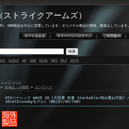
ms（ストライクアームズ）
、VFC、GHK製品を中心に営業しています。オリジナル製品の開発、製造もしています
カートをみる
｜
マイページへログイン
｜
ご利用案内
2A1
GLOCK
WE
GHK
M249
MPX
MCX
APC9
トップページ
>
装備品・小物類
>
ガンケース
HTGベーシック WAVE 30 (大容量 軽量 Stackable/積み重ね可能
30cm(Economyモデル) (BK/GY/OD/TAN)