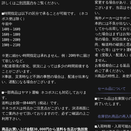
変更する場合があり、
詳しくは
ご利用案内
をご覧ください。
ございます。当店はそ
い。
■時間指定は以下の区分で承ることが可能です。（ネコ
海外メーカーはサポー
ポス便は除く）
本的には不良が出ない
午前中
してから出荷しており
14時～16時
った場合はまずはお知
16時～18時
等の場合、対応出来な
18時～20時
尚、輸送時の破損と思
19時～21時
ていた等）はヤマト運
者（受取人・配達人）
※更に細かい時間指定は承れません。例：20時半に届け
ません。
て欲しいなど。
お客様都合による返品
※配達環境の変化、状況によっては多少の時間前後する
めご了承ください。
ことがございます。
※商品の特性上、未使
※事故、災害時など不測の事態の場合は、配達が出来な
い、遅配になる場合がございます。
セール品について
■一部商品はヤマト運輸 ネコポスにも対応しておりま
す。
■セール品は在庫限り
送料は全国一律440円（税込）です。
終了いたします。
※ネコポスは何点かご注意点がございます。決済画面に
てご案内させて頂いておりますので、必ずご確認の上ご
在庫切れ商品の再入
利用下さい。
■入荷時期・入荷可能
商品お買い上げ金額30,000円から送料を当店が負担致