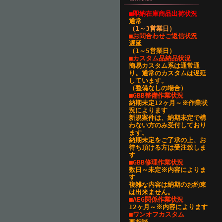
■即納在庫商品出荷状況
通常
（1～3営業日
）
■お問合わせご返信状況
遅延
（1～5営業日）
■カスタム品納品状況
簡易カスタム系は通常通
り。通常のカスタムは遅延
しています。
（整備なしの場合）
■GBB整備作業状況
納期未定12ヶ月～※作業状
況によります
新規案件は、納期未定で構
わない方のみ受付しており
ます。
納期未定をご了承の上、お
待ち頂ける方は受注致しま
す
■GBB修理作業状況
数日～未定※内容によりま
す
複雑な内容は納期のお約束
は出来ません。
■AEG関係作業状況
12ヶ月～※内容によります
■ワンオフカスタム