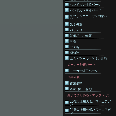
ハンドガン外装パーツ
ハンドガン内部パーツ
スプリングエアガン内部パー
ツ
光学機器
バッテリー
装備品・小物類
BB弾
ガス缶
弾速計
工具・ツール・ケミカル類
メーカー純正パーツ
メーカー純正パーツ
作業依頼
作業依頼
鈴友(株)へ依頼
親子で楽しめるエアソフトガン
10歳以上用の低パワーエアガ
ン
14歳以上用の低パワーエアガ
ン