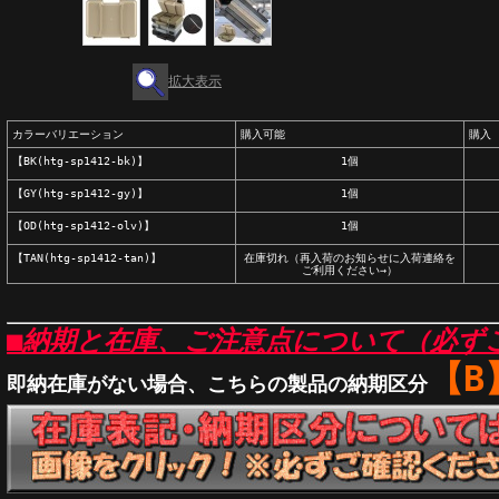
拡大表示
カラーバリエーション
購入可能
購入
【BK(htg-sp1412-bk)】
1個
【GY(htg-sp1412-gy)】
1個
【OD(htg-sp1412-olv)】
1個
【TAN(htg-sp1412-tan)】
在庫切れ（再入荷のお知らせに入荷連絡を
ご利用ください→）
■納期と在庫、ご注意点について（必ず
【B
即納在庫がない場合、こちらの製品の納期区分