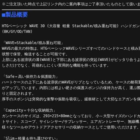
※ご注文頂いた時点で上記リンク内のご案内事項はご了承頂いたものとして扱い
■製品概要
HTGベーシック WAVE 30 (大容量 軽量 Stackable/積み重ね可能) ハンドガンケ
(BK/GY/OD/TAN)
「WAVE=Stackable/積み重ね可能」
WAVEの最大の特徴は、HTGベーシックWAVEシリーズすべてのハンドケースと積
状態で保管、輸送することが可能です。
上部にある波浪状の溝(WAVE)と下部にある波浪状の突起(WAVE)がピッタリ合
しさだけでなく、荷崩れしにくい実用的な機能を持っています。
「Safe＝高い保持力＆保護能力」
ハートケースの上下にある波浪状のWAVEがリブとなっているため、ケースの耐荷
がアップしています。内部には程よい硬さの保護スポンジの保持力が高く、運ぶ
りと固定されます。
厚手のスポンジは突発的な衝撃や振動を吸収し、緩衝材として大切なエアガンを
「Capacity＝十分な収納能力」
ガンケースのサイズは、293×215×80mmとなっており、小～大型サイズのハン
トサイト、スコープ、サイレンサー/サプレッサー、エアガントレーサー、無線機
様々なツールやアウトドアアクセサリーの収納ケースとしてご使用いただけます
「Slim＝軽量＆持ち運びやすい」