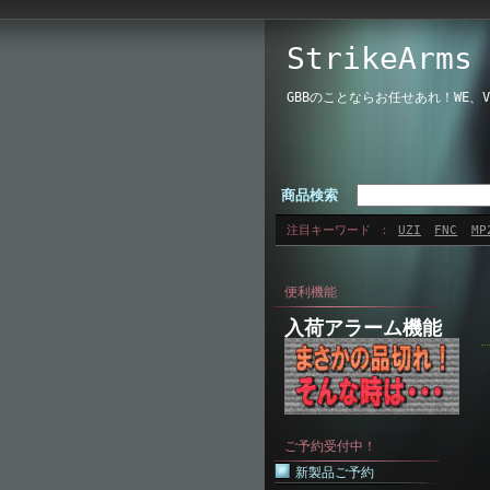
StrikeAr
GBBのことならお任せあれ！WE
商品検索
注目キーワード
UZI
FNC
MP
便利機能
入荷アラーム機能
ご予約受付中！
新製品ご予約