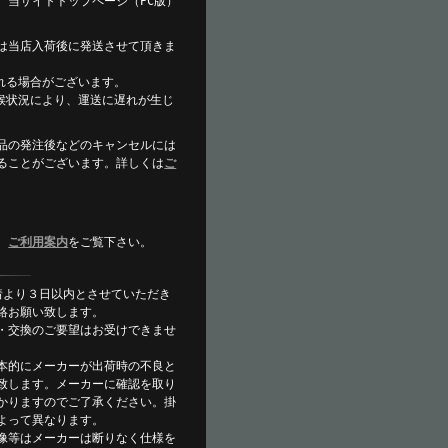
、当サイトトップページ（PC版）
は当店入荷後に発送させて頂きま
れる場合がございます。
候状況により、運送に遅れが生じ
。
品の発注後などのキャンセルには
ることがございます。詳しくは
ご
。
、
ご利用案内
をご覧下さい。
着より３日以内とさせていただき
絡お願い致します。
・交換のご要望はお受けできませ
本的にメーカーが出荷時の不良と
致します。メーカーに確認を取り
かりますのでご了承ください。掛
よって異なります。
像等はメーカーは断りなく仕様を