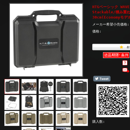
HTGベーシック WAV
Stackable/積み
30cm(Economyモデル
メーカー希望小売価格:
価格:
購入数: