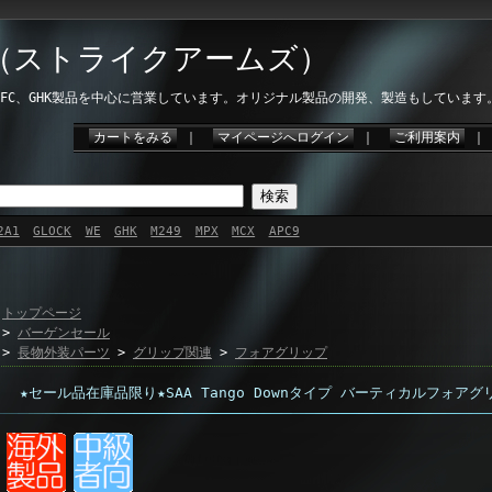
ms（ストライクアームズ）
、VFC、GHK製品を中心に営業しています。オリジナル製品の開発、製造もしています
カートをみる
｜
マイページへログイン
｜
ご利用案内
2A1
GLOCK
WE
GHK
M249
MPX
MCX
APC9
トップページ
>
バーゲンセール
>
長物外装パーツ
>
グリップ関連
>
フォアグリップ
★セール品在庫品限り★SAA Tango Downタイプ バーティカルフォアグ