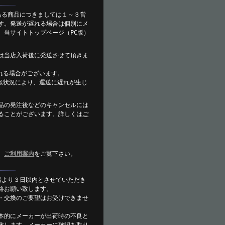
ある商品につきましては１～３営
す。発送が遅れる場合は個別にメ
、当サイトトップページ（PC版）
は当店入荷後に発送させて頂きま
れる場合がございます。
候状況により、運送に遅れが生じ
。
品の発注後などのキャンセルには
ることがございます。詳しくは
ご
。
、
ご利用案内
をご覧下さい。
着より３日以内とさせていただき
絡お願い致します。
・交換のご要望はお受けできませ
本的にメーカーが出荷時の不良と