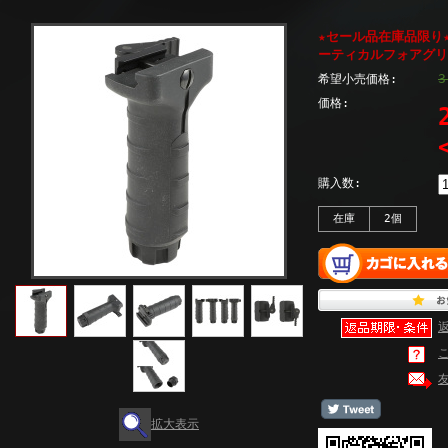
★セール品在庫品限り★S
ーティカルフォアグリッ
3
希望小売価格:
価格:
購入数:
在庫
2個
拡大表示