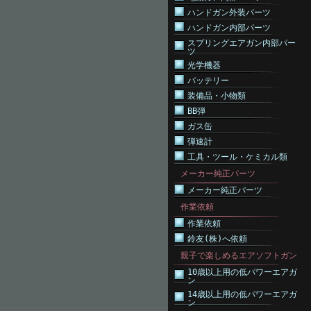
ハンドガン外装パーツ
ハンドガン内部パーツ
スプリングエアガン内部パー
ツ
光学機器
バッテリー
装備品・小物類
BB弾
ガス缶
弾速計
工具・ツール・ケミカル類
メーカー純正パーツ
メーカー純正パーツ
作業依頼
作業依頼
鈴友(株)へ依頼
親子で楽しめるエアソフトガン
10歳以上用の低パワーエアガ
ン
14歳以上用の低パワーエアガ
ン