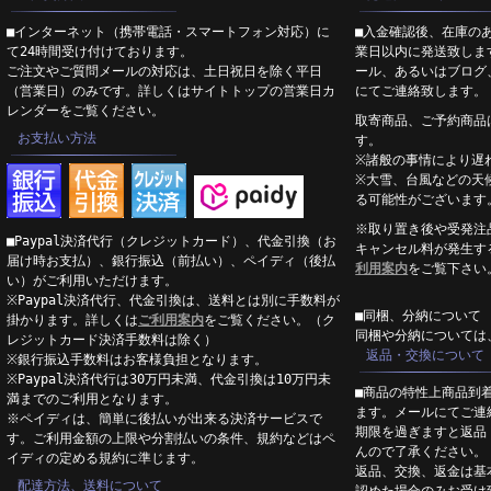
■インターネット（携帯電話・スマートフォン対応）に
■入金確認後、在庫の
て24時間受け付けております。
業日以内に発送致しま
ご注文やご質問メールの対応は、土日祝日を除く平日
ール、あるいはブログ
（営業日）のみです。詳しくはサイトトップの営業日カ
にてご連絡致します。
レンダーをご覧ください。
取寄商品、ご予約商品
お支払い方法
す。
※諸般の事情により遅
※大雪、台風などの天
る可能性がございます
※取り置き後や受発注
■Paypal決済代行（クレジットカード）、代金引換（お
キャンセル料が発生す
届け時お支払）、銀行振込（前払い）、ペイディ（後払
利用案内
をご覧下さい
い）がご利用いただけます。
※Paypal決済代行、代金引換は、送料とは別に手数料が
■同梱、分納について
掛かります。詳しくは
ご利用案内
をご覧ください。（ク
同梱や分納については
レジットカード決済手数料は除く）
返品・交換について
※銀行振込手数料はお客様負担となります。
※Paypal決済代行は30万円未満、代金引換は10万円未
■商品の特性上商品到
満までのご利用となります。
ます。メールにてご連
※ペイディは、簡単に後払いが出来る決済サービスで
期限を過ぎますと返品
す。ご利用金額の上限や分割払いの条件、規約などはペ
んので了承ください。
イディの定める規約に準じます。
返品、交換、返金は基
配達方法、送料について