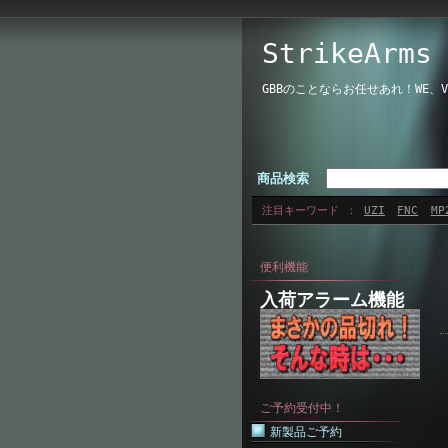
StrikeAr
GBBのことならお任せあれ！WE
商品検索
注目キーワード
UZI
FNC
MP
便利機能
入荷アラーム機能
ご予約受付中！
新製品ご予約