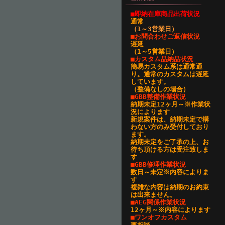
■即納在庫商品出荷状況
通常
（1～3営業日
）
■お問合わせご返信状況
遅延
（1～5営業日）
■カスタム品納品状況
簡易カスタム系は通常通
り。通常のカスタムは遅延
しています。
（整備なしの場合）
■GBB整備作業状況
納期未定12ヶ月～※作業状
況によります
新規案件は、納期未定で構
わない方のみ受付しており
ます。
納期未定をご了承の上、お
待ち頂ける方は受注致しま
す
■GBB修理作業状況
数日～未定※内容によりま
す
複雑な内容は納期のお約束
は出来ません。
■AEG関係作業状況
12ヶ月～※内容によります
■ワンオフカスタム