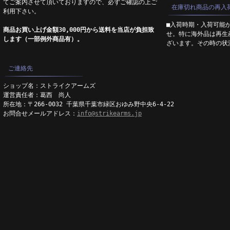
てご案内させて頂いておりますので、必ずご確認の上ご
在庫切れ商品の再入
利用下さい。
■入荷時期・入荷可能
商品お買い上げ金額30,000円から送料を当店が負担致
せ。特に海外品は再生
します（一部例外商品有）。
ざいます。その時の状
ご連絡先
ショップ名：ストライクアームズ
運営責任者：葛西 尚人
所在地：〒266-0032 千葉県千葉市緑区おゆみ野中央6-4-22
お問合せメールアドレス：
info@strikearms.jp