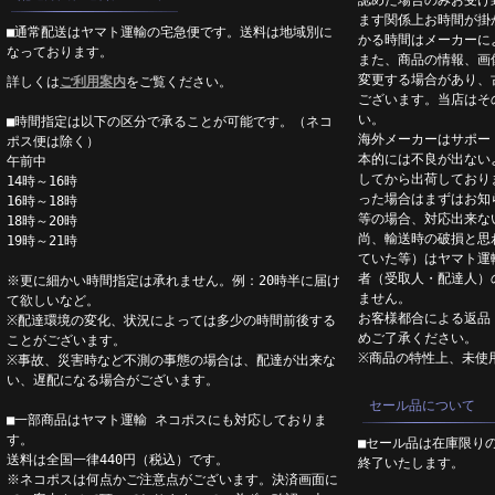
認めた場合のみお受け
ます関係上お時間が掛
■通常配送はヤマト運輸の宅急便です。送料は地域別に
かる時間はメーカーに
なっております。
また、商品の情報、画
変更する場合があり、
詳しくは
ご利用案内
をご覧ください。
ございます。当店はそ
い。
■時間指定は以下の区分で承ることが可能です。（ネコ
海外メーカーはサポー
ポス便は除く）
本的には不良が出ない
午前中
してから出荷しており
14時～16時
った場合はまずはお知
16時～18時
等の場合、対応出来な
18時～20時
尚、輸送時の破損と思
19時～21時
ていた等）はヤマト運
者（受取人・配達人）
※更に細かい時間指定は承れません。例：20時半に届け
ません。
て欲しいなど。
お客様都合による返品
※配達環境の変化、状況によっては多少の時間前後する
めご了承ください。
ことがございます。
※商品の特性上、未使
※事故、災害時など不測の事態の場合は、配達が出来な
い、遅配になる場合がございます。
セール品について
■一部商品はヤマト運輸 ネコポスにも対応しておりま
す。
■セール品は在庫限り
送料は全国一律440円（税込）です。
終了いたします。
※ネコポスは何点かご注意点がございます。決済画面に