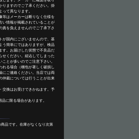
致します。メーカーに確認を取り
かりますのでご了承ください。掛
よって異なります。
像等はメーカーは断りなく仕様を
古い情報が掲載されていることが
の責を負えませんのでご了承下さ
トが国内にございませんので、基
よう簡単にではありますが、検品
ます。お届けした状態で不良品だ
らせください。組込してしまった
いことが多いのでご注意下さい。
われる場合（梱包が著しく破損し
輸にご連絡ください。当店では両
の仲裁については行うことが出来
・交換はお受けできかねます。予
用品に限る場合があります。
の商品です。在庫がなくなり次第