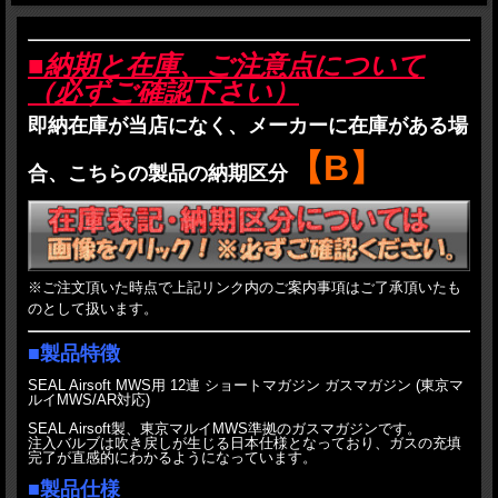
■納期と在庫、ご注意点について
（必ずご確認下さい）
即納在庫が当店になく、メーカーに在庫がある場
【B】
合、こちらの製品の納期区分
※ご注文頂いた時点で上記リンク内のご案内事項はご了承頂いたも
のとして扱います。
■製品特徴
SEAL Airsoft MWS用 12連 ショートマガジン ガスマガジン (東京マ
ルイMWS/AR対応)
SEAL Airsoft製、東京マルイMWS準拠のガスマガジンです。
注入バルブは吹き戻しが生じる日本仕様となっており、ガスの充填
完了が直感的にわかるようになっています。
■製品仕様