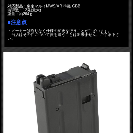
対応製品：東京マルイMWS/AR 準拠 GBB
装弾数：12発(最大)
重量：約264ｇ
■注意点
・メーカーは断りなく仕様の変更を行うことがございます。
当店はその件について責を追うことは出来ません。ご了承下さ
い。